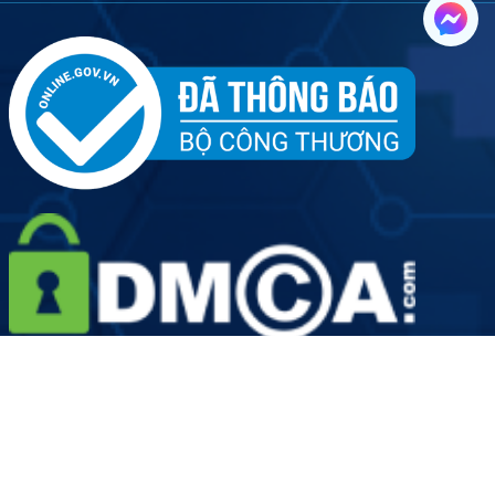
Tên đơn vị: Công ty Cổ phần Dịch vụ Y tế Việt Nhật - Chi
nhánh Hà Nội
Người đại diện doanh nghiệp: Ông Hoàng Văn Kiên
Giấy phép hoạt động số: 2889/HNO-GPHĐ do Sở Y Tế Thành
phố Hà Nội cấp ngày 19/08/2022
Mã số doanh nghiệp: 0109906924-001 do Sở Kế hoạch và
Đầu tư Thành phố Hà Nội cấp lần đầu ngày 12 tháng 05 năm
2022