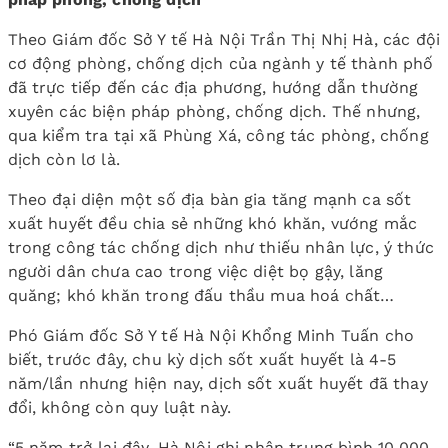
Theo Giám đốc Sở Y tế Hà Nội Trần Thị Nhị Hà, các đội
cơ động phòng, chống dịch của ngành y tế thành phố
đã trực tiếp đến các địa phương, hướng dẫn thường
xuyên các biện pháp phòng, chống dịch. Thế nhưng,
qua kiểm tra tại xã Phùng Xá, công tác phòng, chống
dịch còn lơ là.
Theo đại diện một số địa bàn gia tăng mạnh ca sốt
xuất huyết đều chia sẻ những khó khăn, vướng mắc
trong công tác chống dịch như thiếu nhân lực, ý thức
người dân chưa cao trong việc diệt bọ gậy, lăng
quăng; khó khăn trong đấu thầu mua hoá chất…
Phó Giám đốc Sở Y tế Hà Nội Khổng Minh Tuấn cho
biết, trước đây, chu kỳ dịch sốt xuất huyết là 4-5
năm/lần nhưng hiện nay, dịch sốt xuất huyết đã thay
đổi, không còn quy luật này.
“5 năm trở lại đây, Hà Nội ghi nhận trung bình 10.000