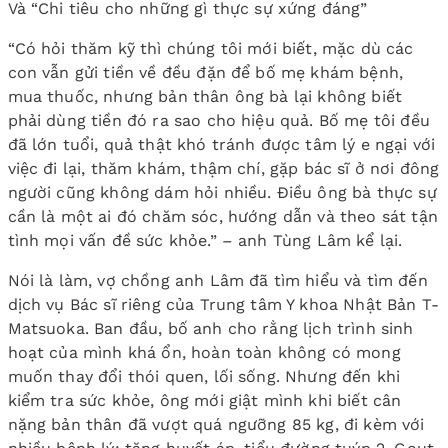
Và “Chi tiêu cho những gì thực sự xứng đáng”
“Có hỏi thăm kỹ thì chúng tôi mới biết, mặc dù các
con vẫn gửi tiền về đều đặn để bố mẹ khám bệnh,
mua thuốc, nhưng bản thân ông bà lại không biết
phải dùng tiền đó ra sao cho hiệu quả. Bố mẹ tôi đều
đã lớn tuổi, quả thật khó tránh được tâm lý e ngại với
việc đi lại, thăm khám, thậm chí, gặp bác sĩ ở nơi đông
người cũng không dám hỏi nhiều. Điều ông bà thực sự
cần là một ai đó chăm sóc, hướng dẫn và theo sát tận
tình mọi vấn đề sức khỏe.” – anh Tùng Lâm kể lại.
Nói là làm, vợ chồng anh Lâm đã tìm hiểu và tìm đến
dịch vụ Bác sĩ riêng của Trung tâm Y khoa Nhật Bản T-
Matsuoka. Ban đầu, bố anh cho rằng lịch trình sinh
hoạt của mình khá ổn, hoàn toàn không có mong
muốn thay đổi thói quen, lối sống. Nhưng đến khi
kiểm tra sức khỏe, ông mới giật mình khi biết cân
nặng bản thân đã vượt quá ngưỡng 85 kg, đi kèm với