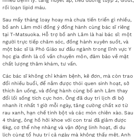
nhiều bệnh lý: tăng huyết áp, tiểu đường tuýp 2, Gout,
rối loạn lipid máu.
Sau mấy tháng loay hoay mà chưa tiến triển gì nhiều,
bố anh Lâm mới đồng ý đồng hành cùng bác sĩ riêng
tại T-Matsuoka. Hỗ trợ bố anh Lâm là hai bác sĩ: một
người trực tiếp chăm sóc, đồng hành xuyên suốt, và
một bác sĩ là Phó Giáo sư đầu ngành trong lĩnh vực Y
học gia đình là cố vấn chuyên môn, đảm bảo về mặt
chất lượng thăm khám, tư vấn.
Các bác sĩ không chỉ khám bệnh, kê đơn, mà còn trao
đổi nhiều buổi, để nắm được thói quen sinh hoạt, sở
thích ăn uống, và đồng hành cùng bố anh Lâm thay
đổi lối sống tích cực hơn. Ông đã duy trì lịch đi bộ
nhanh ít nhất 1 giờ mỗi ngày, tăng cường chất xơ từ
rau xanh, hạn chế tinh bột và các món chiên xào. Sau
4 tháng, ông hồ hởi khoe với con trai đã giảm được
6kg, cơ thể nhẹ nhàng và vận động linh hoạt, đi du
lịch cùng tổ hưu trí cả ngày mà không thấy mệt. Anh