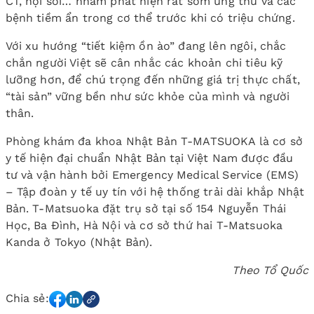
CT, nội soi… nhằm phát hiện rất sớm ung thư và các
bệnh tiềm ẩn trong cơ thể trước khi có triệu chứng.
Với xu hướng “tiết kiệm ồn ào” đang lên ngôi, chắc
chắn người Việt sẽ cân nhắc các khoản chi tiêu kỹ
lưỡng hơn, để chú trọng đến những giá trị thực chất,
“tài sản” vững bền như sức khỏe của mình và người
thân.
Phòng khám đa khoa Nhật Bản T-MATSUOKA là cơ sở
y tế hiện đại chuẩn Nhật Bản tại Việt Nam được đầu
tư và vận hành bởi Emergency Medical Service (EMS)
– Tập đoàn y tế uy tín với hệ thống trải dài khắp Nhật
Bản. T-Matsuoka đặt trụ sở tại số 154 Nguyễn Thái
Học, Ba Đình, Hà Nội và cơ sở thứ hai T-Matsuoka
Kanda ở Tokyo (Nhật Bản).
Theo Tổ Quốc
Chia sẻ: