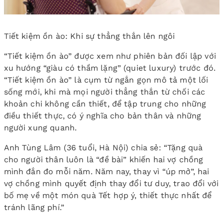
Tiết kiệm ồn ào: Khi sự thẳng thắn lên ngôi
“Tiết kiệm ồn ào” được xem như phiên bản đối lập với
xu hướng “giàu có thầm lặng” (quiet luxury) trước đó.
“Tiết kiệm ồn ào” là cụm từ ngắn gọn mô tả một lối
sống mới, khi mà mọi người thẳng thắn từ chối các
khoản chi không cần thiết, để tập trung cho những
điều thiết thực, có ý nghĩa cho bản thân và những
người xung quanh.
Anh Tùng Lâm (36 tuổi, Hà Nội) chia sẻ: “Tặng quà
cho người thân luôn là “đề bài” khiến hai vợ chồng
mình đắn đo mỗi năm. Năm nay, thay vì “úp mở”, hai
vợ chồng mình quyết định thay đổi tư duy, trao đổi với
bố mẹ về một món quà Tết hợp ý, thiết thực nhất để
tránh lãng phí.”