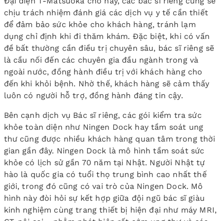
Đại diện T-Matsuoka cho hay, các bác sĩ riêng cũng sẽ
chịu trách nhiệm đánh giá các dịch vụ y tế cần thiết
để đảm bảo sức khỏe cho khách hàng, tránh lạm
dụng chỉ định khi đi thăm khám. Đặc biệt, khi có vấn
đề bất thường cần điều trị chuyên sâu, bác sĩ riêng sẽ
là cầu nối đến các chuyên gia đầu ngành trong và
ngoài nước, đồng hành điều trị với khách hàng cho
đến khi khỏi bệnh. Nhờ thế, khách hàng sẽ cảm thấy
luôn có người hỗ trợ, đồng hành đáng tin cậy.
Bên cạnh dịch vụ Bác sĩ riêng, các gói kiểm tra sức
khỏe toàn diện như Ningen Dock hay tầm soát ung
thư cũng được nhiều khách hàng quan tâm trong thời
gian gần đây. Ningen Dock là mô hình tầm soát sức
khỏe có lịch sử gần 70 năm tại Nhật. Người Nhật tự
hào là quốc gia có tuổi thọ trung bình cao nhất thế
giới, trong đó cũng có vai trò của Ningen Dock. Mô
hình này đòi hỏi sự kết hợp giữa đội ngũ bác sĩ giàu
kinh nghiệm cùng trang thiết bị hiện đại như máy MRI,