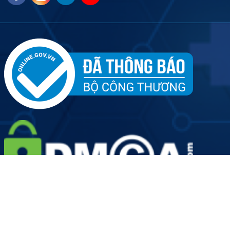
Tên đơn vị: Công ty Cổ phần Dịch vụ Y tế Việt Nhật - Chi
nhánh Hà Nội
Người đại diện doanh nghiệp: Ông Hoàng Văn Kiên
Giấy phép hoạt động số: 2889/HNO-GPHĐ do Sở Y Tế Thành
phố Hà Nội cấp ngày 19/08/2022
Mã số doanh nghiệp: 0109906924-001 do Sở Kế hoạch và