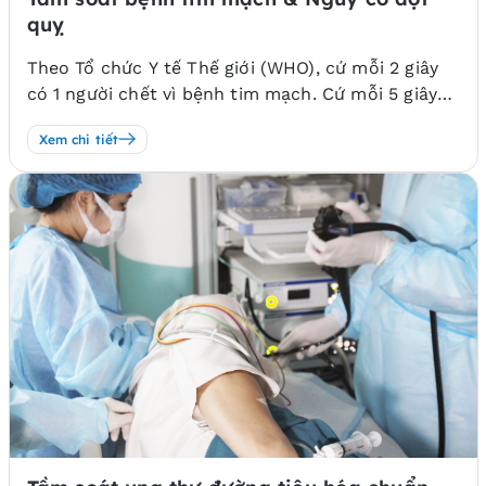
quỵ
Theo Tổ chức Y tế Thế giới (WHO), cứ mỗi 2 giây
có 1 người chết vì bệnh tim mạch. Cứ mỗi 5 giây
thì có 1 trường hợp nhồi máu cơ tim và mỗi 6 giây
Xem chi tiết
thì có một trường hợp đột quỵ. Tại Việt Nam, số
ca tử vong vì bệnh tim mạch chiếm 33%, cao hơn
số ca tử vong vì ung thư hàng năm.