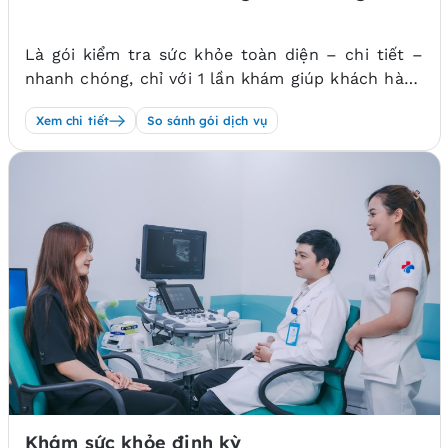
Là gói kiểm tra sức khỏe toàn diện – chi tiết –
nhanh chóng, chỉ với 1 lần khám giúp khách hàng
tầm soát và phát hiện sớm nguy cơ 33 bệnh ung
Xem chi tiết
So sánh gói dịch vụ
thư và 500 vấn đề sức khỏe trên toàn bộ cơ thể.
Khám sức khỏe định kỳ