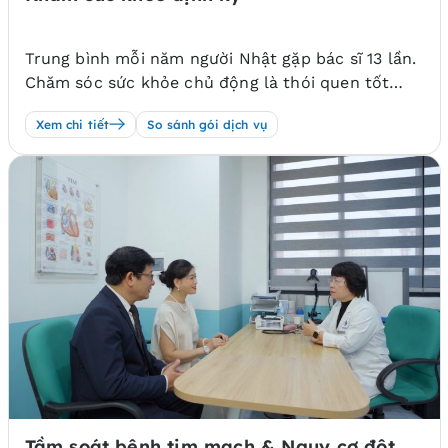
Trung bình mỗi năm người Nhật gặp bác sĩ 13 lần.
Chăm sóc sức khỏe chủ động là thói quen tốt
mang lại lối sống khỏe mạnh cho người Nhật. T-
Xem chi tiết
So sánh gói dịch vụ
Matsuoka Medical Center có các gói kiểm tra
sàng lọc nhanh, phát hiện sớm các vấn đề bất
thường sức khỏe.
Tầm soát bệnh tim mạch & Nguy cơ đột