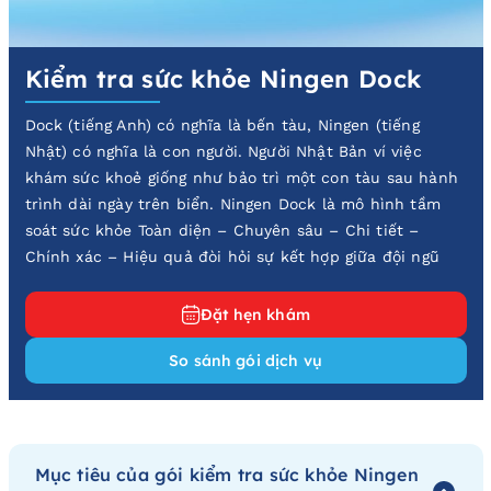
Kiểm tra sức khỏe Ningen Dock
Dock (tiếng Anh) có nghĩa là bến tàu, Ningen (tiếng
Nhật) có nghĩa là con người. Người Nhật Bản ví việc
khám sức khoẻ giống như bảo trì một con tàu sau hành
trình dài ngày trên biển. Ningen Dock là mô hình tầm
soát sức khỏe Toàn diện – Chuyên sâu – Chi tiết –
Chính xác – Hiệu quả đòi hỏi sự kết hợp giữa đội ngũ
bác sĩ giàu kinh nghiệm cùng trang thiết bị hiện đại như
máy MRI, CT, nội soi,… để đạt được mục đích là phát
Đặt hẹn khám
hiện rất sớm ung thư và các bệnh tiềm ẩn trong cơ thể
So sánh gói dịch vụ
trước khi có triệu chứng.
Mục tiêu của gói kiểm tra sức khỏe Ningen