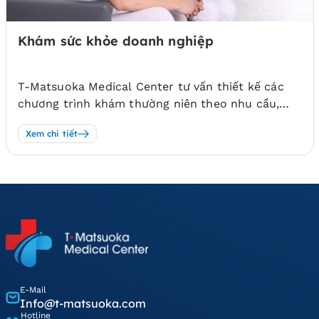
Khám sức khỏe doanh nghiệp
T-Matsuoka Medical Center tư vấn thiết kế các
chương trình khám thường niên theo nhu cầu,
đảm bảo sự nghiêm ngặt trong theo đúng tiêu
Xem chi tiết
chuẩn Nhật bản để phục vụ cho người lao động,
đáp ứng tiêu chuẩn cao của các tập đoàn, doanh
nghiệp.
E-Mail
Info@t-matsuoka.com
Hotline