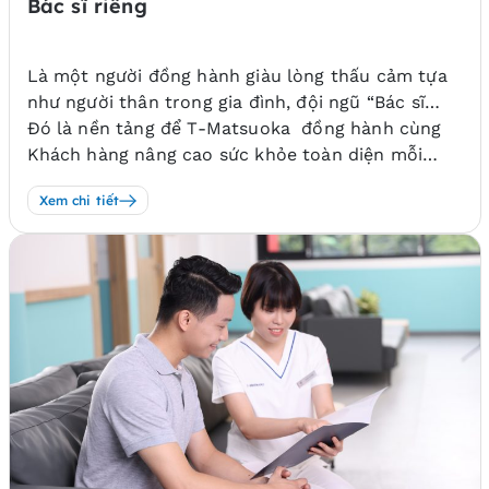
Bác sĩ riêng
Là một người đồng hành giàu lòng thấu cảm tựa
như người thân trong gia đình, đội ngũ “Bác sĩ
riêng” không chỉ quản lý và chăm sóc sức khỏe về
Đó là nền tảng để T-Matsuoka đồng hành cùng
mặt thể chất, mà còn lắng nghe tâm sinh lý, chia
Khách hàng nâng cao sức khỏe toàn diện mỗi
sẻ những trải nghiệm trong cuộc sống của Khách
ngày, thông qua việc chủ động nhắc nhở, đưa ra
Xem chi tiết
hàng.
tư vấn về lối sống, thói quen để mang đến những
thay đổi tích cực.