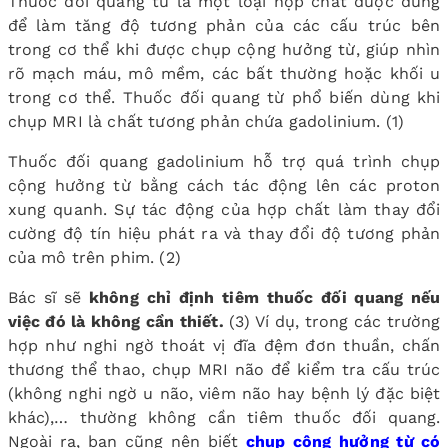
Thuốc đối quang từ là một loại hợp chất được dùng
để làm tăng độ tương phản của các cấu trúc bên
trong cơ thể khi được chụp cộng hưởng từ, giúp nhìn
rõ mạch máu, mô mềm, các bất thường hoặc khối u
trong cơ thể. Thuốc đối quang từ phổ biến dùng khi
chụp MRI là chất tương phản chứa gadolinium.
(1)
Thuốc đối quang gadolinium hỗ trợ quá trình chụp
cộng hưởng từ bằng cách tác động lên các proton
xung quanh. Sự tác động của hợp chất làm thay đổi
cường độ tín hiệu phát ra và thay đổi độ tương phản
của mô trên phim.
(2)
Bác sĩ sẽ
không chỉ định tiêm thuốc đối quang nếu
việc đó là không cần thiết.
(3)
Ví dụ, trong các trường
hợp như nghi ngờ thoát vị đĩa đệm đơn thuần, chấn
thương thể thao, chụp MRI não để kiểm tra cấu trúc
(không nghi ngờ u não, viêm não hay bệnh lý đặc biệt
khác),… thường không cần tiêm thuốc đối quang.
Ngoài ra, bạn cũng nên biết
chụp cộng hưởng từ có