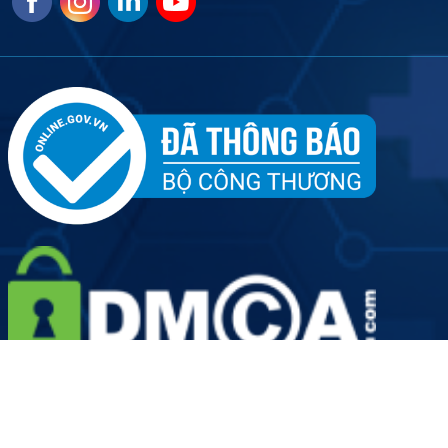
Tên đơn vị: Công ty Cổ phần Dịch vụ Y tế Việt Nhật - Chi
nhánh Hà Nội
Người đại diện doanh nghiệp: Ông Hoàng Văn Kiên
Giấy phép hoạt động số: 2889/HNO-GPHĐ do Sở Y Tế Thành
phố Hà Nội cấp ngày 19/08/2022