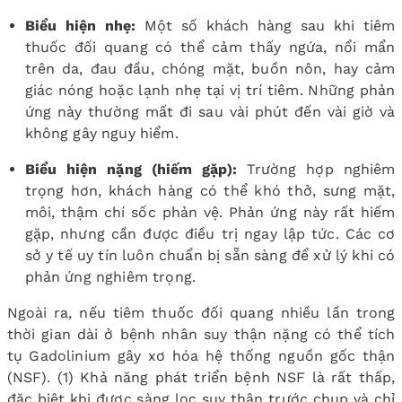
Biểu hiện nhẹ:
Một số khách hàng sau khi tiêm
thuốc đối quang có thể cảm thấy ngứa, nổi mẩn
trên da, đau đầu, chóng mặt, buồn nôn, hay cảm
giác nóng hoặc lạnh nhẹ tại vị trí tiêm. Những phản
ứng này thường mất đi sau vài phút đến vài giờ và
không gây nguy hiểm.
Biểu hiện nặng (hiếm gặp):
Trường hợp nghiêm
trọng hơn, khách hàng có thể khó thở, sưng mặt,
môi, thậm chí sốc phản vệ. Phản ứng này rất hiếm
gặp, nhưng cần được điều trị ngay lập tức. Các cơ
sở y tế uy tín luôn chuẩn bị sẵn sàng để xử lý khi có
phản ứng nghiêm trọng.
Ngoài ra, nếu tiêm thuốc đối quang nhiều lần trong
thời gian dài ở bệnh nhân suy thận nặng có thể tích
tụ Gadolinium gây xơ hóa hệ thống nguồn gốc thận
(NSF).
(1)
Khả năng phát triển bệnh NSF là rất thấp,
đặc biệt khi được sàng lọc suy thận trước chụp và chỉ