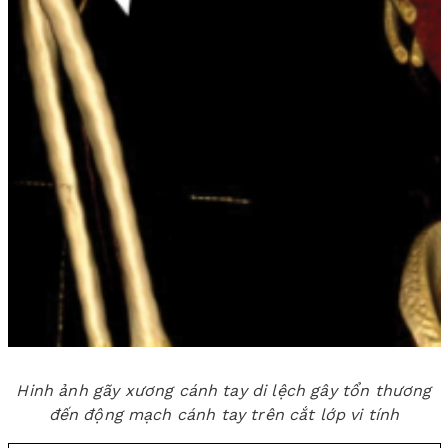
Hinh ảnh gãy xương cánh tay di lệch gây tổn thương
đến động mạch cánh tay trên cắt lớp vi tính