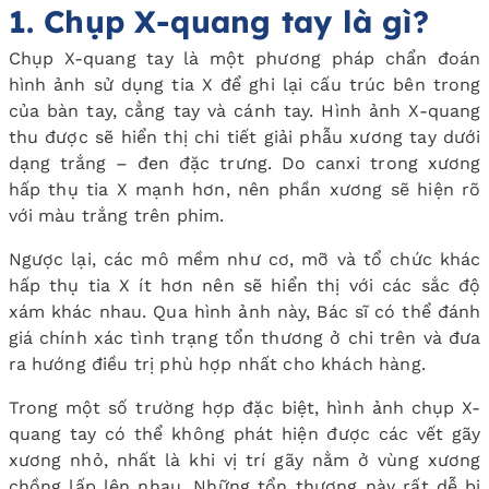
1. Chụp X-quang tay là gì?
Chụp X-quang tay là một phương pháp chẩn đoán
hình ảnh sử dụng tia X để ghi lại cấu trúc bên trong
của bàn tay, cẳng tay và cánh tay. Hình ảnh X-quang
thu được sẽ hiển thị chi tiết giải phẫu xương tay dưới
dạng trắng – đen đặc trưng. Do canxi trong xương
hấp thụ tia X mạnh hơn, nên phần xương sẽ hiện rõ
với màu trắng trên phim.
Ngược lại, các mô mềm như cơ, mỡ và tổ chức khác
hấp thụ tia X ít hơn nên sẽ hiển thị với các sắc độ
xám khác nhau. Qua hình ảnh này, Bác sĩ có thể đánh
giá chính xác tình trạng tổn thương ở chi trên và đưa
ra hướng điều trị phù hợp nhất cho khách hàng.
Trong một số trường hợp đặc biệt, hình ảnh chụp X-
quang tay có thể không phát hiện được các vết gãy
xương nhỏ, nhất là khi vị trí gãy nằm ở vùng xương
chồng lấp lên nhau. Những tổn thương này rất dễ bị