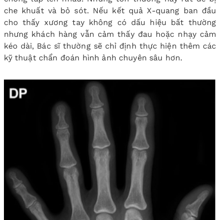
che khuất và bỏ sót. Nếu kết quả X-quang ban đầu
cho thấy xương tay không có dấu hiệu bất thường
nhưng khách hàng vẫn cảm thấy đau hoặc nhạy cảm
kéo dài, Bác sĩ thường sẽ chỉ định thực hiện thêm các
kỹ thuật chẩn đoán hình ảnh chuyên sâu hơn.