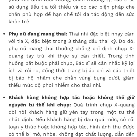
sử dụng liều tia tối thiểu và có các biện pháp che
chắn phù hợp để hạn chế tối đa tác động đến sức
khỏe trẻ
Phụ nữ đang mang thai:
Thai nhi đặc biệt nhạy cảm
với tia X, đặc biệt trong 3 tháng đầu thai kỳ. Do đó,
phụ nữ mang thai thường chống chỉ định chụp X-
quang tay trừ khi thực sự cần thiết. Trong tình
huống bắt buộc phải chụp, Bác sĩ sẽ cân nhắc kỹ lợi
ích và rủi ro, đồng thời trang bị áo chì và các thiết
bị bảo hộ nhằm che chắn vùng bụng dưới, giảm
thiểu mức độ phơi nhiễm cho thai nhi.
Khách hàng không hợp tác hoặc không thể giữ
nguyên tư thế khi chụp:
Quá trình chụp X-quang
đòi hỏi khách hàng giữ yên tay trong một tư thế
nhất định. Nếu khách hàng bị đau quá mức, có rối
loạn ý thức hoặc không hợp tác, hình ảnh thu được
có thể bị mờ, nhòe, không đạt chất lượng, dẫn đến