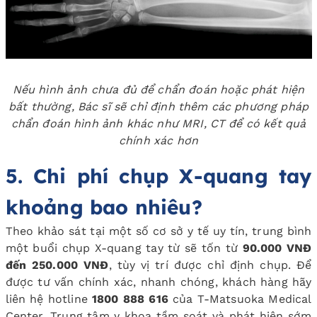
Nếu hình ảnh chưa đủ để chẩn đoán hoặc phát hiện
bất thường, Bác sĩ sẽ chỉ định thêm các phương pháp
chẩn đoán hình ảnh khác như MRI, CT để có kết quả
chính xác hơn
5. Chi phí chụp X-quang tay
khoảng bao nhiêu?
Theo khảo sát tại một số cơ sở y tế uy tín, trung bình
một buổi chụp X-quang tay từ sẽ tốn từ
90.000 VNĐ
đến 250.000 VNĐ
, tùy vị trí được chỉ định chụp. Để
được tư vấn chính xác, nhanh chóng, khách hàng hãy
liên hệ hotline
1800 888 616
của T-Matsuoka Medical
Center, Trung tâm y khoa tầm soát và phát hiện sớm