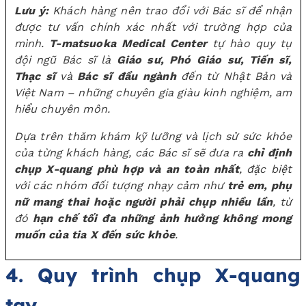
Lưu ý:
Khách hàng nên trao đổi với Bác sĩ để nhận
được tư vấn chính xác nhất với trường hợp của
mình.
T-matsuoka Medical Center
tự hào quy tụ
đội ngũ Bác sĩ là
Giáo sư, Phó Giáo sư, Tiến sĩ,
Thạc sĩ
và
Bác sĩ đầu ngành
đến từ Nhật Bản và
Việt Nam – những chuyên gia giàu kinh nghiệm, am
hiểu chuyên môn.
Dựa trên thăm khám kỹ lưỡng và lịch sử sức khỏe
của từng khách hàng, các Bác sĩ sẽ đưa ra
chỉ định
chụp X-quang phù hợp và an toàn nhất
, đặc biệt
với các nhóm đối tượng nhạy cảm như
trẻ em, phụ
nữ mang thai hoặc người phải chụp nhiều lần
, từ
đó
hạn chế tối đa những ảnh hưởng không mong
muốn của tia X đến sức khỏe
.
4. Quy trình chụp X-quang
tay