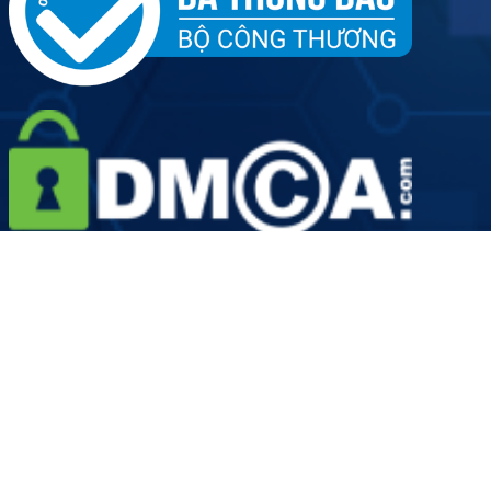
Tên đơn vị: Công ty Cổ phần Dịch vụ Y tế Việt Nhật - Chi
nhánh Hà Nội
Người đại diện doanh nghiệp: Ông Hoàng Văn Kiên
Giấy phép hoạt động số: 2889/HNO-GPHĐ do Sở Y Tế Thành
phố Hà Nội cấp ngày 19/08/2022
Mã số doanh nghiệp: 0109906924-001 do Sở Kế hoạch và
Đầu tư Thành phố Hà Nội cấp lần đầu ngày 12 tháng 05 năm
2022
Các thông tin trên website chỉ dành cho mục đích tham
khảo, tra cứu, khuyến nghị Quý khách hàng không tự ý áp
dụng. Phòng khám không chịu trách nhiệm về những