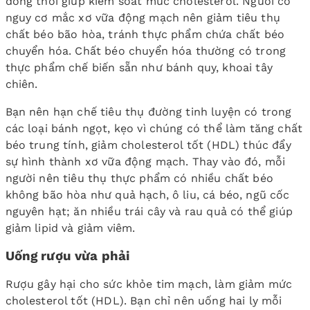
đồng thời giúp kiểm soát mức cholesterol. Người có
nguy cơ mắc xơ vữa động mạch nên giảm tiêu thụ
chất béo bão hòa, tránh thực phẩm chứa chất béo
chuyển hóa. Chất béo chuyển hóa thường có trong
thực phẩm chế biến sẵn như bánh quy, khoai tây
chiên.
Bạn nên hạn chế tiêu thụ đường tinh luyện có trong
các loại bánh ngọt, kẹo vì chúng có thể làm tăng chất
béo trung tính, giảm cholesterol tốt (HDL) thúc đẩy
sự hình thành xơ vữa động mạch. Thay vào đó, mỗi
người nên tiêu thụ thực phẩm có nhiều chất béo
không bão hòa như quả hạch, ô liu, cá béo, ngũ cốc
nguyên hạt; ăn nhiều trái cây và rau quả có thể giúp
giảm lipid và giảm viêm.
Uống rượu vừa phải
Rượu gây hại cho sức khỏe tim mạch, làm giảm mức
cholesterol tốt (HDL). Bạn chỉ nên uống hai ly mỗi