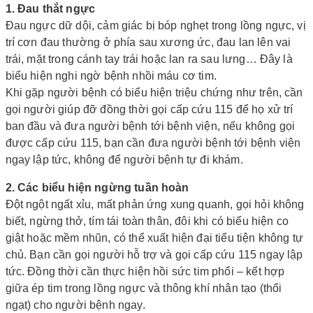
1. Đau thắt ngực
Đau ngực dữ dội, cảm giác bị bóp nghẹt trong lồng ngực, vị
trí cơn đau thường ở phía sau xương ức, đau lan lên vai
trái, mặt trong cánh tay trái hoặc lan ra sau lưng… Đây là
biểu hiện nghi ngờ bệnh nhồi máu cơ tim.
Khi gặp người bệnh có biểu hiện triệu chứng như trên, cần
gọi người giúp đỡ đồng thời gọi cấp cứu 115 để họ xử trí
ban đầu và đưa người bệnh tới bệnh viện, nếu không gọi
được cấp cứu 115, bạn cần đưa người bệnh tới bệnh viện
ngay lập tức, không để người bệnh tự đi khám.
2. Các biểu hiện ngừng tuần hoàn
Đột ngột ngất xỉu, mất phản ứng xung quanh, gọi hỏi không
biết, ngừng thở, tím tái toàn thân, đôi khi có biểu hiện co
giật hoặc mềm nhũn, có thể xuất hiện đại tiểu tiện không tự
chủ. Bạn cần gọi người hỗ trợ và gọi cấp cứu 115 ngay lập
tức. Đồng thời cần thực hiện hồi sức tim phổi – kết hợp
giữa ép tim trong lồng ngực và thông khí nhân tạo (thổi
ngạt) cho người bệnh ngay.