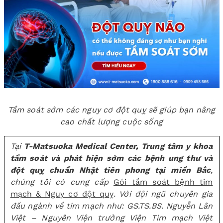
Tầm soát sớm các nguy cơ đột quỵ sẽ giúp bạn nâng
cao chất lượng cuộc sống
Tại
T-Matsuoka Medical Center
, Trung tâm y khoa
tầm soát và phát hiện sớm các bệnh ung thư và
đột quỵ chuẩn Nhật tiên phong tại miền Bắc
,
chúng tôi có cung cấp
Gói tầm soát bệnh tim
mạch & Nguy cơ đột quỵ
. Với đội ngũ chuyên gia
đầu ngành về tim mạch như: GS.TS.BS. Nguyễn Lân
Việt – Nguyên Viện trưởng Viện Tim mạch Việt