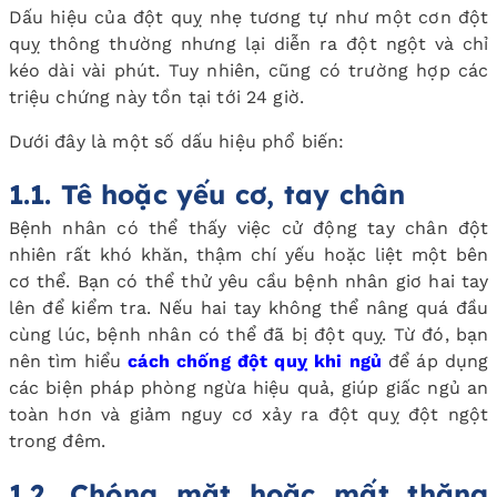
Dấu hiệu của đột quỵ nhẹ tương tự như một cơn đột
quỵ thông thường nhưng lại diễn ra đột ngột và chỉ
kéo dài vài phút. Tuy nhiên, cũng có trường hợp các
triệu chứng này tồn tại tới 24 giờ.
Dưới đây là một số dấu hiệu phổ biến:
1.1. Tê hoặc yếu cơ, tay chân
Bệnh nhân có thể thấy việc cử động tay chân đột
nhiên rất khó khăn, thậm chí yếu hoặc liệt một bên
cơ thể. Bạn có thể thử yêu cầu bệnh nhân giơ hai tay
lên để kiểm tra. Nếu hai tay không thể nâng quá đầu
cùng lúc, bệnh nhân có thể đã bị đột quỵ. Từ đó, bạn
nên tìm hiểu
cách chống đột quỵ khi ngủ
để áp dụng
các biện pháp phòng ngừa hiệu quả, giúp giấc ngủ an
toàn hơn và giảm nguy cơ xảy ra đột quỵ đột ngột
trong đêm.
1.2. Chóng mặt hoặc mất thăng