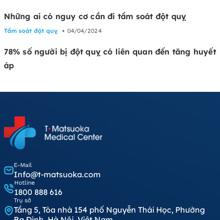
Những ai có nguy cơ cần đi tầm soát đột quỵ
Tầm soát đột quỵ
04/04/2024
78% số người bị đột quỵ có liên quan đến tăng huyết
áp
E-Mail
Info@t-matsuoka.com
Hotline
1800 888 616
Trụ sở
Tầng 5, Tòa nhà 154 phố Nguyễn Thái Học, Phường
Ba Đình, Hà Nội, Việt Nam