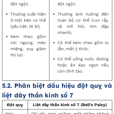
đột ngột.
đột ngột.
Thường xuất hiện
Thường ảnh hưởng đến
ở một bên cơ thể
toàn bộ cơ thể (run rẩy,
(yếu liệt, tê bì).
vã mồ hôi, tim đập
nhanh).
Kèm theo gồm
nói ngọng, méo
Có thể kèm theo gồm lú
miệng, suy giảm
lẫn, mất ý thức.
thị lực.
Có thể uống nước đường
hoặc ăn kẹo ngọt nếu
còn tỉnh táo.
5.2. Phân biệt dấu hiệu đột quỵ và
liệt dây thần kinh số 7
Đột quỵ
Liệt dây thần kinh số 7 (Bell’s Palsy)
Méo
Chỉ gây méo miệng, mắt nhắm không