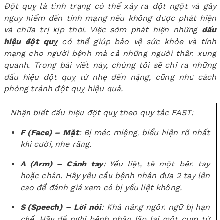
Đột quỵ là tình trạng có thể xảy ra đột ngột và gây
nguy hiểm đến tính mạng nếu không được phát hiện
và chữa trị kịp thời. Việc sớm phát hiện những
dấu
hiệu đột quỵ
có thể giúp bảo vệ sức khỏe và tính
mạng cho người bệnh mà cả những người thân xung
quanh. Trong bài viết này, chúng tôi sẽ chỉ ra những
dấu hiệu đột quỵ từ nhẹ đến nặng, cũng như cách
phòng tránh đột quỵ hiệu quả.
Nhận biết dấu hiệu đột quỵ theo quy tắc FAST:
F (Face) – Mặt
: Bị méo miệng, biểu hiện rõ nhất
khi cười, nhe răng.
A (Arm) – Cánh tay
: Yếu liệt, tê một bên tay
hoặc chân. Hãy yêu cầu bệnh nhân đưa 2 tay lên
cao để đánh giá xem có bị yếu liệt không.
S (Speech) – Lời nói
: Khả năng ngôn ngữ bị hạn
chế. Hãy đề nghị bệnh nhân lặp lại một cụm từ