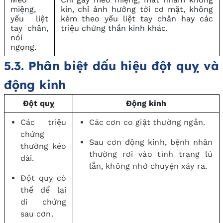
miệng,
kín, chỉ ảnh hưởng tới cơ mặt, không
yếu liệt
kèm theo yếu liệt tay chân hay các
tay chân,
triệu chứng thần kinh khác.
nói
ngọng.
5.3. Phân biệt dấu hiệu đột quỵ và
động kinh
Đột quỵ
Động kinh
Các triệu
Các cơn co giật thường ngắn.
chứng
Sau cơn động kinh, bệnh nhân
thường kéo
thường rơi vào tình trạng lú
dài.
lẫn, không nhớ chuyện xảy ra.
Đột quỵ có
thể để lại
di chứng
sau cơn.