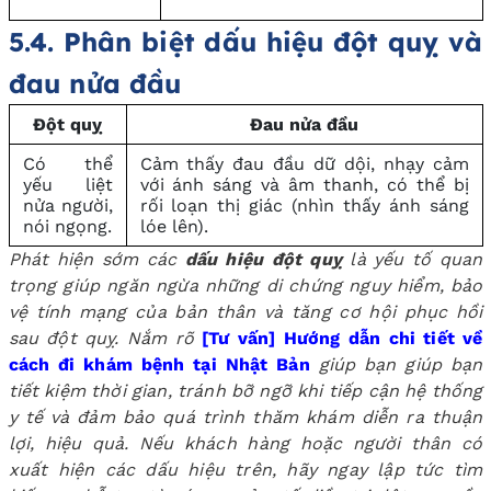
5.4. Phân biệt dấu hiệu đột quỵ và
đau nửa đầu
Đột quỵ
Đau nửa đầu
Có thể
Cảm thấy đau đầu dữ dội, nhạy cảm
yếu liệt
với ánh sáng và âm thanh, có thể bị
nửa người,
rối loạn thị giác (nhìn thấy ánh sáng
nói ngọng.
lóe lên).
Phát hiện sớm các
dấu hiệu đột quỵ
là yếu tố quan
trọng giúp ngăn ngừa những di chứng nguy hiểm, bảo
vệ tính mạng của bản thân và tăng cơ hội phục hồi
sau đột quỵ. Nắm rõ
[Tư vấn] Hướng dẫn chi tiết về
cách đi khám bệnh tại Nhật Bản
giúp bạn giúp bạn
tiết kiệm thời gian, tránh bỡ ngỡ khi tiếp cận hệ thống
y tế và đảm bảo quá trình thăm khám diễn ra thuận
lợi, hiệu quả. Nếu khách hàng hoặc người thân có
xuất hiện các dấu hiệu trên, hãy ngay lập tức tìm