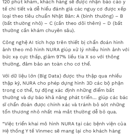
120 phút khám, khách hàng sẽ được nhận báo cáo y
tế chi tiết và dễ hiểu đánh giá các nguy cơ được xếp
loại theo tiêu chuẩn Nhật Bản: A (bình thường) – B
(bất thường nhỏ) – C (cần theo dõi thêm) – D (bất
thường cần khám chuyên sâu).
Công nghệ AI tích hợp trên thiết bị chẩn đoán hình
ảnh theo mô hình NURA giúp xử lý nhiễu hình ảnh với
bức xạ cực thấp, giảm 97% liều tia X so với thông
thường, đảm bảo an toàn cho cơ thể.
Với dữ liệu lớn (Big Data) được thu thập qua nhiều
thập kỷ, NURA cho phép dựng hình 3D các bộ phận
trong cơ thể, tự động xác định những điểm bất
thường và dự báo khả năng phát triển… giúp các bác
sĩ chẩn đoán được chính xác và tránh bỏ sót những
tổn thương nhỏ nhất mà mắt thường dễ bỏ qua.
“Việc triển khai mô hình NURA tại các bệnh viện của
Hệ thống Y tế Vinmec sẽ mang lại cho khách hàng