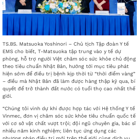
TS.BS. Matsuoka Yoshinori – Chủ tịch Tập đoàn Y tế
EMS cho biết, T-Matsuoka tập trung vào y tế dự
phòng, hỗ trợ người Việt chăm sóc sức khỏe chủ động
theo tiêu chuẩn Nhật Bản, hướng tới mục tiêu phát
hiện sớm để điều trị bệnh kịp thời từ “thời điểm vàng”
– điều mà Nhật Bản đã làm được hàng thập kỷ qua, bí
quyết để trở thành đất nước có tuổi thọ cao nhất thế
giới.
“Chúng tôi vinh dự khi được hợp tác với Hệ thống Y tế
Vinmec, đơn vị chăm sóc sức khỏe tiêu chuẩn quốc tế
với cơ sở vật chất vượt trội; đội ngũ chuyên gia, bác sĩ
nhiều năm kinh nghiệm; liên tục ứng dụng các
phương pháp điều trị mới trên thế giới cùng dịch vụ