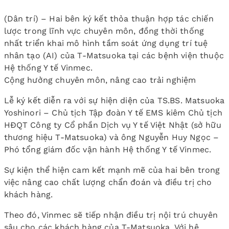
(Dân trí) – Hai bên ký kết thỏa thuận hợp tác chiến
lược trong lĩnh vực chuyên môn, đồng thời thống
nhất triển khai mô hình tầm soát ứng dụng trí tuệ
nhân tạo (AI) của T-Matsuoka tại các bệnh viện thuộc
Hệ thống Y tế Vinmec.
Cộng hưởng chuyên môn, nâng cao trải nghiệm
Lễ ký kết diễn ra với sự hiện diện của TS.BS. Matsuoka
Yoshinori – Chủ tịch Tập đoàn Y tế EMS kiêm Chủ tịch
HĐQT Công ty Cổ phần Dịch vụ Y tế Việt Nhật (sở hữu
thương hiệu T-Matsuoka) và ông Nguyễn Huy Ngọc –
Phó tổng giám đốc vận hành Hệ thống Y tế Vinmec.
Sự kiện thể hiện cam kết mạnh mẽ của hai bên trong
việc nâng cao chất lượng chẩn đoán và điều trị cho
khách hàng.
Theo đó, Vinmec sẽ tiếp nhận điều trị nội trú chuyên
sâu cho các khách hàng của T-Matsuoka. Với hệ