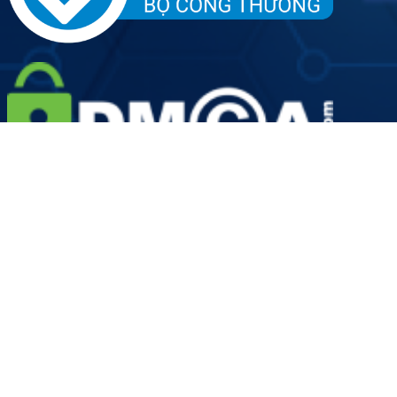
Tên đơn vị: Công ty Cổ phần Dịch vụ Y tế Việt Nhật - Chi
nhánh Hà Nội
Người đại diện doanh nghiệp: Ông Hoàng Văn Kiên
Giấy phép hoạt động số: 2889/HNO-GPHĐ do Sở Y Tế Thành
phố Hà Nội cấp ngày 19/08/2022
Mã số doanh nghiệp: 0109906924-001 do Sở Kế hoạch và
Đầu tư Thành phố Hà Nội cấp lần đầu ngày 12 tháng 05 năm
2022
Các thông tin trên website chỉ dành cho mục đích tham
khảo, tra cứu, khuyến nghị Quý khách hàng không tự ý áp
dụng. Phòng khám không chịu trách nhiệm về những
trường hợp tự ý áp dụng mà không có chỉ định của bác sĩ.