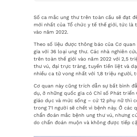
Số ca mắc ung thư trên toàn cầu sẽ đạt đ
mới nhất của Tổ chức y tế thế giới, tức l
vào năm 2022.
Theo số liệu được thông báo của Cơ quan
gia với 36 loại ung thư. Các nhà nghiên cứ
trên toàn thế giới vào năm 2022 với 2,5 tr
thư vú, đại trực tràng, tuyến tiền liệt và 
nhiều ca tử vong nhất với 1,8 triệu người,
Cơ quan này cũng trích dẫn sự bất bình đẳ
dụ, ở những quốc gia có Chỉ số Phát triển
giáo dục và mức sống – cứ 12 phụ nữ thì 
trong 71 người sẽ chết vì bệnh này. Ở các 
chẩn đoán mắc bệnh ung thư vú, nhưng cứ 4
do chẩn đoán muộn và không được tiếp cận