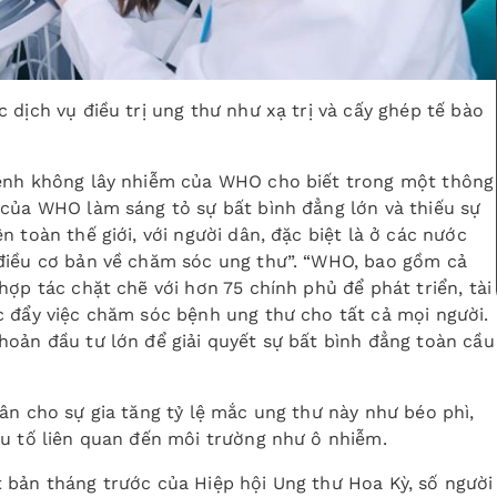
 dịch vụ điều trị ung thư như xạ trị và cấy ghép tế bào
bệnh không lây nhiễm của WHO cho biết trong một thông
 của WHO làm sáng tỏ sự bất bình đẳng lớn và thiếu sự
 toàn thế giới, với người dân, đặc biệt là ở các nước
điều cơ bản về chăm sóc ung thư”. “WHO, bao gồm cả
ợp tác chặt chẽ với hơn 75 chính phủ để phát triển, tài
c đẩy việc chăm sóc bệnh ung thư cho tất cả mọi người.
oản đầu tư lớn để giải quyết sự bất bình đẳng toàn cầu
ân cho sự gia tăng tỷ lệ mắc ung thư này như béo phì,
ếu tố liên quan đến môi trường như ô nhiễm.
 bản tháng trước của Hiệp hội Ung thư Hoa Kỳ, số người