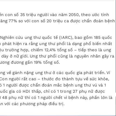
ến con số 35 triệu người vào năm 2050, theo ước tính
à tăng 77% so với con số 20 triệu ca được chẩn đoán bệnh
 Nghiên cứu ung thư quốc tế (IARC), bao gồm 185 quốc
u phát hiện ra rằng ung thư phổi là dạng phổ biến nhất
iệu trường hợp, chiếm 12,4% tổng số – tiếp theo là ung
dạ dày ở nữ giới. Ung thư phổi cũng là nguyên nhân gây ra
 tương đương gần 19% tổng số.
ng về gánh nặng ung thư ở các quốc gia phát triển. Ví
 Con người rất cao – thước đo thành tựu về sức khỏe,
có 1 người được chẩn đoán mắc bệnh ung thư vú và 1
quốc gia có HDI thấp, chỉ có 1 trong 27 phụ nữ được
8 phụ nữ thì có 1 người chết vì bệnh này, phần lớn là
 với các phương pháp điều trị.