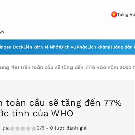
Tiếng Vi
ẢN
ingen Dock
Liên kết y tế Nhật
Dịch vụ khác
Lịch khám
Hướng dẫn 
 ung thư trên toàn cầu sẽ tăng đến 77% vào năm 2050 
ên toàn cầu sẽ tăng đến 77%
ớc tính của WHO
0/5
- 0 lượt đánh giá
 giá: