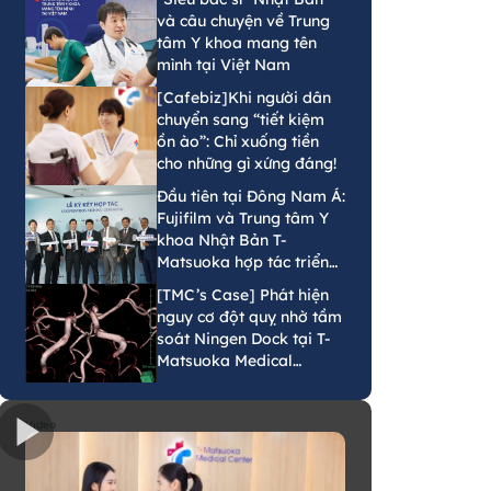
và câu chuyện về Trung
tâm Y khoa mang tên
mình tại Việt Nam
[Cafebiz]Khi người dân
chuyển sang “tiết kiệm
ồn ào”: Chỉ xuống tiền
cho những gì xứng đáng!
Đầu tiên tại Đông Nam Á:
Fujifilm và Trung tâm Y
khoa Nhật Bản T-
Matsuoka hợp tác triển
khai mô hình tầm soát
[TMC’s Case] Phát hiện
phát hiện sớm ung thư
nguy cơ đột quỵ nhờ tầm
bằng AI tại Việt Nam
soát Ningen Dock tại T-
Matsuoka Medical
Center
Video