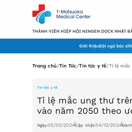
THÀNH VIÊN HIỆP HỘI NINGEN DOCK NHẬT B
Giới thiệu
Đội ngũ bác sĩ
N
Trang chủ
/
Tin Tức
/
Tin tức y tế
/
Tỉ lệ mắc
Tin tức y tế
Tỉ lệ mắc ung thư tr
vào năm 2050 theo ư
05/02/2024
04/12/2024
Ngày:
Cập nhật:
Đánh