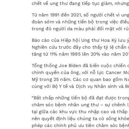
chết về ung thư đang tiếp tục giảm, nhưng 
Từ năm 1991 đến 2021, số người chết vì un
đoán sớm và những tiến bộ trong việc điều 
trong đó người da màu phải đối mặt với rủ
Báo cáo của Hiệp hội Ung thư Hoa Kỳ lưu 
Nghiên cứu trước đây cho thấy tỷ lệ chẩn 
tăng từ 11% năm 1995 lên 20% vào năm 20
Tổng thống Joe Biden đã biến cuộc chiến
chính quyền của ông, với nỗ lực Cancer 
Mỹ trong 25 năm. Các cơ quan bao gồm NA
cùng với Bộ Y tế và Dịch vụ Nhân sinh và B
“Bất chấp những tiến bộ đã đạt được trong
chăm sóc bệnh nhân ung thư – sự chênh lệ
tại giữa các khu vực thu nhập cao và thấp
nên quyết định liệu chúng ta có sống khỏ
phép các chính phủ ưu tiên chăm sóc bện