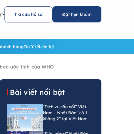
ệt
Tra cứu hồ sơ
Đặt hẹn khám
khách hàng
Tin Y tế
Liên hệ
theo ước tính của WHO
Bài viết nổi bật
“Dịch vụ cầu nối” Việt
Nam – Nhật Bản “có 1
không 2” tại Việt Nam
“Siêu bác sĩ” Nhật Bản