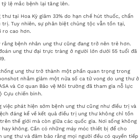
tỷ lệ mắc bệnh lại tăng lên.
g thư tại Hoa Kỳ giảm 33% do hạn chế hút thuốc, chẩn
trị. Tuy nhiên, sự phân biệt chủng tộc vẫn tồn tại,
i ro cao hơn.
ý rằng bệnh nhân ung thư cũng đang trở nên trẻ hơn.
đoán ung thư đại trực tràng ở người lớn dưới 55 tuổi đã
19.
 chống ung thư trở thành một phần quan trọng trong
Moonshot nhằm giảm một nửa số ca tử vong do ung thư ở
SA và Cơ quan Bảo vệ Môi trường đã tham gia nỗ lực
ộ Cựu chiến binh.
 việc phát hiện sớm bệnh ung thư cũng như điều trị và
ch đáng kể về kết quả điều trị ung thư không chỉ tồn
 trên thế giới mà còn giữa các quốc gia. Nơi sống không
e hay không. Cần có những máy móc thiết bị để cho
h ung thư và đảm bảo rằng mọi người đều có quyền tiếp