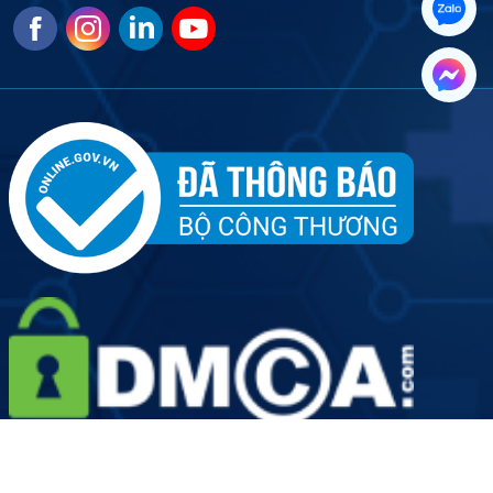
Tên đơn vị: Công ty Cổ phần Dịch vụ Y tế Việt Nhật - Chi
nhánh Hà Nội
Người đại diện doanh nghiệp: Ông Hoàng Văn Kiên
Giấy phép hoạt động số: 2889/HNO-GPHĐ do Sở Y Tế Thành