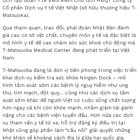
tịch Tập đoàn Y tế EMS kiêm Chủ tịch HĐQT Công ty
Cổ phần Dịch vụ Y tế Việt Nhật (sở hữu thương hiệu T-
Matsuoka).
Qua tham quan, trao đổi, phái đoàn Nhật Bản đánh
giá cao cơ sở vật chất, chuyên môn y tế và đặc biệt là
mô hình y tế đề cao chăm sóc sức khoẻ chủ động mà
T-Matsuoka Medical Center đang phát triển tại Việt
Nam.
T-Matsuoka đang là đơn vị tiên phong trong việc triển
khai dịch vụ kiểm tra sức khỏe Ningen Dock – mô
hình tầm soát sớm các bệnh lý nguy hiểm như ung
thư, tim mạch, đột quỵ… cũng như các dịch vụ tầm
soát sớm khác để người Việt có cuộc sống chất lượng
hơn ngay cả khi còn khỏe mạnh, nhằm giảm tải gánh
nặng cho các bệnh viện tuyến đầu. Hơn nữa các dịch
vụ tham vấn y tế từ xa, hỗ trợ đăng ký điều trị tại
Nhật cũng góp phần làm “cầu nối” giải quyết những
khó khăn về khoảng cách địa lý giữa hai quốc gia.