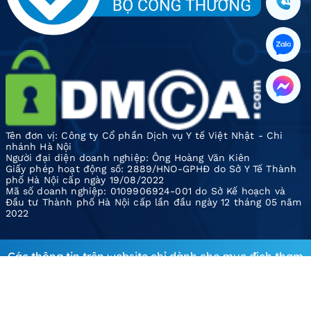
Tên đơn vị: Công ty Cổ phần Dịch vụ Y tế Việt Nhật - Chi
nhánh Hà Nội
Người đại diện doanh nghiệp: Ông Hoàng Văn Kiên
Giấy phép hoạt động số: 2889/HNO-GPHĐ do Sở Y Tế Thành
phố Hà Nội cấp ngày 19/08/2022
Mã số doanh nghiệp: 0109906924-001 do Sở Kế hoạch và
Đầu tư Thành phố Hà Nội cấp lần đầu ngày 12 tháng 05 năm
2022
Các thông tin trên website chỉ dành cho mục đích tham
khảo, tra cứu, khuyến nghị Quý khách hàng không tự ý áp
dụng. Phòng khám không chịu trách nhiệm về những
trường hợp tự ý áp dụng mà không có chỉ định của bác sĩ.