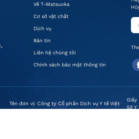
Về T-Matsuoka
Hủy
Cơ sở vật chất
Dịch vụ
Bản tin
,
The
Liên hệ chúng tôi
Chính sách bảo mật thông tin
Giấy
Tên đơn vị: Công ty Cổ phần Dịch vụ Y tế Việt
Sở Y
Nhật - Chi nhánh Hà Nội
Mã s
Người đại diện doanh nghiệp: Ông Hoàng Văn
hoạc
Kiên
ngày