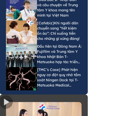
và câu chuyện về Trung
tâm Y khoa mang tên
mình tại Việt Nam
[Cafebiz]Khi người dân
chuyển sang “tiết kiệm
ồn ào”: Chỉ xuống tiền
cho những gì xứng đáng!
Đầu tiên tại Đông Nam Á:
Fujifilm và Trung tâm Y
khoa Nhật Bản T-
Matsuoka hợp tác triển
khai mô hình tầm soát
[TMC’s Case] Phát hiện
phát hiện sớm ung thư
nguy cơ đột quỵ nhờ tầm
bằng AI tại Việt Nam
soát Ningen Dock tại T-
Matsuoka Medical
Center
Video