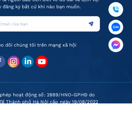
 đăng ký bất cứ khi nào bạn muốn.
o dõi chúng tôi trên mạng xã hội
 phép hoạt động số: 2889/HNO-GPHĐ do
 Tế Thành phố Hà Nội cấp ngày 19/08/2022
ố doanh nghiệp: 0109906924-001 do Sở Kế
h và Đầu tư Thành phố Hà Nội cấp lần đầu
 12 tháng 05 năm 2022