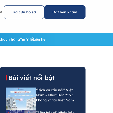
ệt
Tra cứu hồ sơ
Đặt hẹn khám
khách hàng
Tin Y tế
Liên hệ
Bài viết nổi bật
“Dịch vụ cầu nối” Việt
Nam – Nhật Bản “có 1
không 2” tại Việt Nam
“Siêu bác sĩ” Nhật Bản