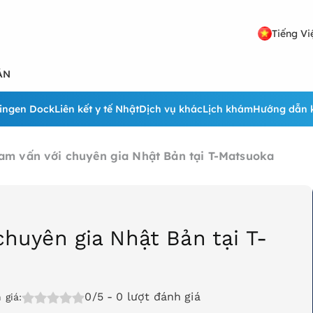
Tiếng Vi
ẢN
ingen Dock
Liên kết y tế Nhật
Dịch vụ khác
Lịch khám
Hướng dẫn 
am vấn với chuyên gia Nhật Bản tại T-Matsuoka
huyên gia Nhật Bản tại T-
0/5
- 0 lượt đánh giá
 giá: