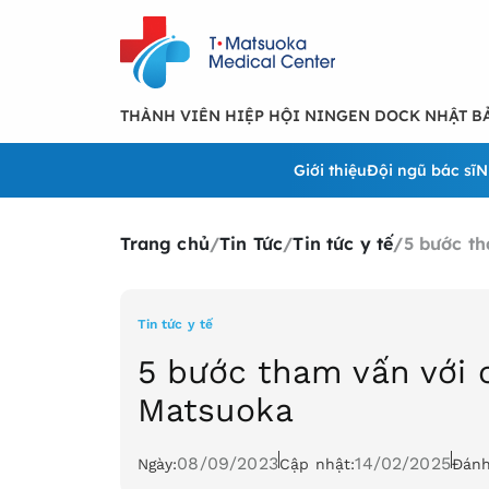
THÀNH VIÊN HIỆP HỘI NINGEN DOCK NHẬT B
Giới thiệu
Đội ngũ bác sĩ
N
Trang chủ
/
Tin Tức
/
Tin tức y tế
/
5 bước th
Tin tức y tế
5 bước tham vấn với c
Matsuoka
08/09/2023
14/02/2025
Ngày:
Cập nhật:
Đánh