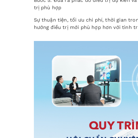
Bước 5: Đưa ra phác đồ điều trị dự kiến v
trị phù hợp
Sự thuận tiện, tối ưu chi phí, thời gian t
hướng điều trị mới phù hợp hơn với tình t