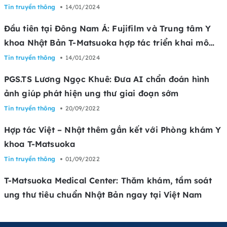
Tin truyền thông
14/01/2024
Đầu tiên tại Đông Nam Á: Fujifilm và Trung tâm Y
khoa Nhật Bản T-Matsuoka hợp tác triển khai mô
hình tầm soát phát hiện sớm ung thư bằng AI tại
Tin truyền thông
14/01/2024
Việt Nam
PGS.TS Lương Ngọc Khuê: Đưa AI chẩn đoán hình
ảnh giúp phát hiện ung thư giai đoạn sớm
Tin truyền thông
20/09/2022
Hợp tác Việt – Nhật thêm gắn kết với Phòng khám Y
khoa T-Matsuoka
Tin truyền thông
01/09/2022
T-Matsuoka Medical Center: Thăm khám, tầm soát
ung thư tiêu chuẩn Nhật Bản ngay tại Việt Nam