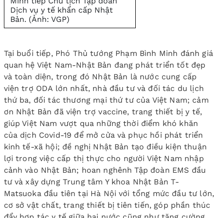
Minh tiếp Chủ tịch Tập đoàn
Dịch vụ y tế khẩn cấp Nhật
Bản. (Ảnh: VGP)
Tại buổi tiếp, Phó Thủ tướng Phạm Bình Minh đánh giá
quan hệ Việt Nam-Nhật Bản đang phát triển tốt đẹp
và toàn diện, trong đó Nhật Bản là nước cung cấp
viện trợ ODA lớn nhất, nhà đầu tư và đối tác du lịch
thứ ba, đối tác thương mại thứ tư của Việt Nam; cảm
ơn Nhật Bản đã viện trợ vaccine, trang thiết bị y tế,
giúp Việt Nam vượt qua những thời điểm khó khăn
của dịch Covid-19 để mở cửa và phục hồi phát triển
kinh tế-xã hội; đề nghị Nhật Bản tạo điều kiện thuận
lợi trong việc cấp thị thực cho người Việt Nam nhập
cảnh vào Nhật Bản; hoan nghênh Tập đoàn EMS đầu
tư và xây dựng Trung tâm Y khoa Nhật Bản T-
Matsuoka đầu tiên tại Hà Nội với tổng mức đầu tư lớn,
cơ sở vật chất, trang thiết bị tiên tiến, góp phần thúc
đẩy hợp tác y tế giữa hai nước cũng như tăng cường