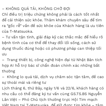
– KHÔNG QUÁ TẢI, KHÔNG CHỜ ĐỢI
Chỉ điều trị triệu chứng không phải là cách tốt nhất
để cải thiện sức khỏe. Thăm khám chuyên sâu để tìm
ra “gốc rễ” vấn đề sức khỏe của Khách hàng là ưu tiên
của T-Matsuoka.
– Tư vấn tận tình, giải đáp kỹ các thắc mắc để hiểu rõ
bệnh tình của cơ thể để thay đổi lối sống, cách sử
dụng thuốc đúng hoặc có phương pháp can thiệp tối
ưu
– Trang thiết bị, công nghệ hiện đại từ Nhật Bản tích
hợp AI hỗ trợ bác sĩ chẩn đoán chính xác những bất
thường
– Không lo quá tải, dịch vụ chăm sóc tận tâm, đề cao
sự thoải mái và riêng tư
Lịch tháng 6, thứ Bảy, ngày 1/6 và 22/6, khách hàng có
nhu cầu có thể đăng ký tư vấn cùng GS.TS.BS Nguyễn
Lân Việt – Phó Chủ tịch thường trực Hội Tim mạch
Việt Nam tại T-Matsuoka, để giữ được tim khỏe – tâm