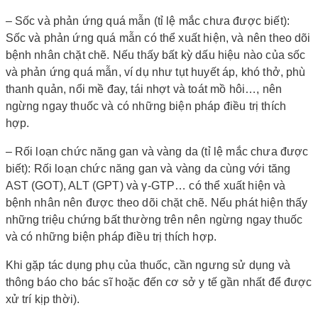
– Sốc và phản ứng quá mẫn (tỉ lệ mắc chưa được biết):
Sốc và phản ứng quá mẫn có thể xuất hiện, và nên theo dõi
bệnh nhân chặt chẽ. Nếu thấy bất kỳ dấu hiệu nào của sốc
và phản ứng quá mẫn, ví dụ như tụt huyết áp, khó thở, phù
thanh quản, nổi mề đay, tái nhợt và toát mồ hôi…, nên
ngừng ngay thuốc và có những biện pháp điều trị thích
hợp.
– Rối loạn chức năng gan và vàng da (tỉ lệ mắc chưa được
biết): Rối loạn chức năng gan và vàng da cùng với tăng
AST (GOT), ALT (GPT) và γ-GTP… có thể xuất hiện và
bệnh nhân nên được theo dõi chặt chẽ. Nếu phát hiện thấy
những triệu chứng bất thường trên nên ngừng ngay thuốc
và có những biện pháp điều trị thích hợp.
Khi gặp tác dụng phụ của thuốc, cần ngưng sử dụng và
thông báo cho bác sĩ hoặc đến cơ sở y tế gần nhất để được
xử trí kịp thời).