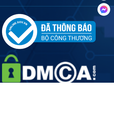
Tên đơn vị: Công ty Cổ phần Dịch vụ Y tế Việt Nhật - Chi
nhánh Hà Nội
Người đại diện doanh nghiệp: Ông Hoàng Văn Kiên
Giấy phép hoạt động số: 2889/HNO-GPHĐ do Sở Y Tế Thành
phố Hà Nội cấp ngày 19/08/2022
Mã số doanh nghiệp: 0109906924-001 do Sở Kế hoạch và
Đầu tư Thành phố Hà Nội cấp lần đầu ngày 12 tháng 05 năm