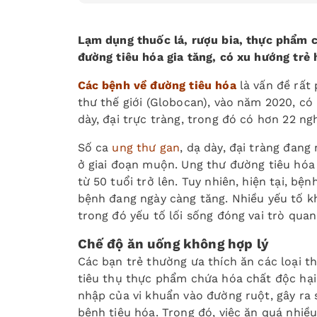
Lạm dụng thuốc lá, rượu bia, thực phẩm c
đường tiêu hóa gia tăng, có xu hướng trẻ 
Các bệnh về đường tiêu hóa
là vấn đề rất
thư thế giới (Globocan), vào năm 2020, có
dày, đại trực tràng, trong đó có hơn 22 ng
Số ca
ung thư gan
, dạ dày, đại tràng đan
ở giai đoạn muộn. Ung thư đường tiêu hóa 
từ 50 tuổi trở lên. Tuy nhiên, hiện tại, bệ
bệnh đang ngày càng tăng. Nhiều yếu tố k
trong đó yếu tố lối sống đóng vai trò quan
Chế độ ăn uống không hợp lý
Các bạn trẻ thường ưa thích ăn các loại t
tiêu thụ thực phẩm chứa hóa chất độc hạ
nhập của vi khuẩn vào đường ruột, gây ra 
bệnh tiêu hóa. Trong đó, việc ăn quá nhiề