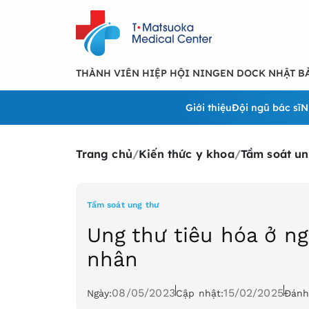
THÀNH VIÊN HIỆP HỘI NINGEN DOCK NHẬT B
Giới thiệu
Đội ngũ bác sĩ
N
Trang chủ
/
Kiến thức y khoa
/
Tầm soát un
Tầm soát ung thư
Ung thư tiêu hóa ở ng
nhân
08/05/2023
15/02/2025
Ngày:
Cập nhật:
Đánh