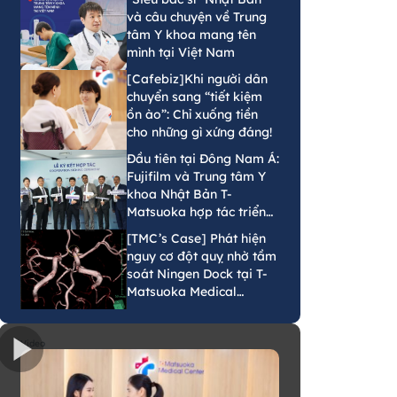
và câu chuyện về Trung
tâm Y khoa mang tên
mình tại Việt Nam
[Cafebiz]Khi người dân
chuyển sang “tiết kiệm
ồn ào”: Chỉ xuống tiền
cho những gì xứng đáng!
Đầu tiên tại Đông Nam Á:
Fujifilm và Trung tâm Y
khoa Nhật Bản T-
Matsuoka hợp tác triển
khai mô hình tầm soát
[TMC’s Case] Phát hiện
phát hiện sớm ung thư
nguy cơ đột quỵ nhờ tầm
bằng AI tại Việt Nam
soát Ningen Dock tại T-
Matsuoka Medical
Center
Video