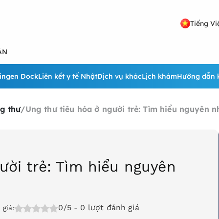
Tiếng Vi
ẢN
ingen Dock
Liên kết y tế Nhật
Dịch vụ khác
Lịch khám
Hướng dẫn 
g thư
/
Ung thư tiêu hóa ở người trẻ: Tìm hiểu nguyên 
ười trẻ: Tìm hiểu nguyên
0/5
- 0 lượt đánh giá
 giá: