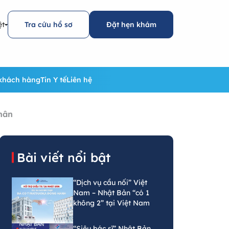
ệt
Tra cứu hồ sơ
Đặt hẹn khám
khách hàng
Tin Y tế
Liên hệ
nhân
Bài viết nổi bật
“Dịch vụ cầu nối” Việt
Nam – Nhật Bản “có 1
không 2” tại Việt Nam
“Siêu bác sĩ” Nhật Bản