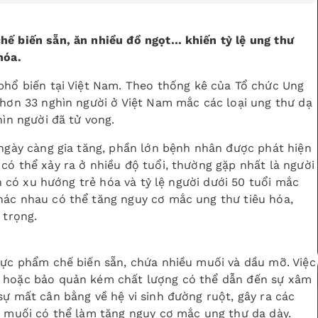
hế biến sẵn, ăn nhiều đồ ngọt… khiến tỷ lệ ung thư
hóa.
 phổ biến tại Việt Nam. Theo thống kê của Tổ chức Ung
 hơn 33 nghìn người ở Việt Nam mắc các loại ung thư dạ
hìn người đã tử vong.
g ngày càng gia tăng, phần lớn bệnh nhân được phát hiện
có thể xảy ra ở nhiều độ tuổi, thường gặp nhất là người
nh có xu hướng trẻ hóa và tỷ lệ người dưới 50 tuổi mắc
hác nhau có thể tăng nguy cơ mắc ung thư tiêu hóa,
 trọng.
hực phẩm chế biến sẵn, chứa nhiều muối và dầu mỡ. Việc
i hoặc bảo quản kém chất lượng có thể dẫn đến sự xâm
sự mất cân bằng về hệ vi sinh đường ruột, gây ra các
u muối có thể làm tăng nguy cơ mắc ung thư dạ dày.