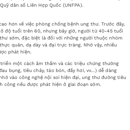
eo Quỹ dân số Liên Hợp Quốc (UNFPA).
cao hơn về việc phòng chống bệnh ung thư. Trước đây,
ở độ tuổi trên 60, nhưng bây giờ, người từ 40-45 tuổi
thư sớm, đặc biệt là đối với những người thuộc nhóm
hực quản, dạ dày và đại trực tràng. Nhờ vậy, nhiều
ợc phát hiện.
 triển một cách âm thầm và các triệu chứng thường
au bụng, tiêu chảy, táo bón, đầy hơi, vv…) dễ dàng
nhờ vào công nghệ nội soi hiện đại, ung thư đường tiêu
nh công nếu được phát hiện ở giai đoạn sớm.