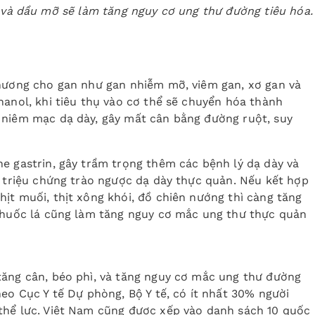
và dầu mỡ sẽ làm tăng nguy cơ ung thư đường tiêu hóa.
thương cho gan như gan nhiễm mỡ, viêm gan, xơ gan và
hanol, khi tiêu thụ vào cơ thể sẽ chuyển hóa thành
 niêm mạc dạ dày, gây mất cân bằng đường ruột, suy
e gastrin, gây trầm trọng thêm các bệnh lý dạ dày và
g triệu chứng trào ngược dạ dày thực quản. Nếu kết hợp
ịt muối, thịt xông khói, đồ chiên nướng thì càng tăng
 thuốc lá cũng làm tăng nguy cơ mắc ung thư thực quản
tăng cân, béo phì, và tăng nguy cơ mắc ung thư đường
heo Cục Y tế Dự phòng, Bộ Y tế, có ít nhất 30% người
thể lực. Việt Nam cũng được xếp vào danh sách 10 quốc