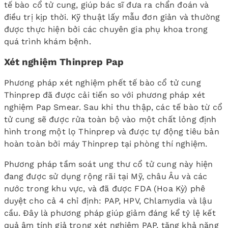
tế bào cổ tử cung, giúp bác sĩ đưa ra chẩn đoán và
điều trị kịp thời. Kỹ thuật lấy mẫu đơn giản và thường
được thực hiện bởi các chuyên gia phụ khoa trong
quá trình khám bệnh.
Xét nghiệm Thinprep Pap
Phương pháp xét nghiệm phết tế bào cổ tử cung
Thinprep đã được cải tiến so với phương pháp xét
nghiệm Pap Smear. Sau khi thu thập, các tế bào từ cổ
tử cung sẽ được rửa toàn bộ vào một chất lỏng định
hình trong một lọ Thinprep và được tự động tiêu bản
hoàn toàn bởi máy Thinprep tại phòng thí nghiệm.
Phương pháp tầm soát ung thư cổ tử cung này hiện
đang được sử dụng rộng rãi tại Mỹ, châu Âu và các
nước trong khu vực, và đã được FDA (Hoa Kỳ) phê
duyệt cho cả 4 chỉ định: PAP, HPV, Chlamydia và lậu
cầu. Đây là phương pháp giúp giảm đáng kể tỷ lệ kết
quả âm tính giả trong xét nghiệm PAP, tăng khả năng