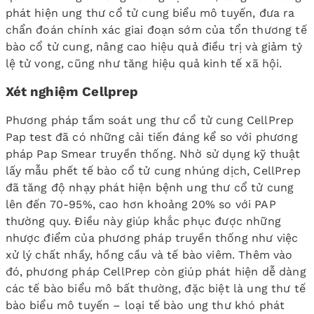
phát hiện ung thư cổ tử cung biểu mô tuyến, đưa ra
chẩn đoán chính xác giai đoạn sớm của tổn thương tế
bào cổ tử cung, nâng cao hiệu quả điều trị và giảm tỷ
lệ tử vong, cũng như tăng hiệu quả kinh tế xã hội.
Xét nghiệm Cellprep
Phương pháp tầm soát ung thư cổ tử cung CellPrep
Pap test đã có những cải tiến đáng kể so với phương
pháp Pap Smear truyền thống. Nhờ sử dụng kỹ thuật
lấy mẫu phết tế bào cổ tử cung nhúng dịch, CellPrep
đã tăng độ nhạy phát hiện bệnh ung thư cổ tử cung
lên đến 70-95%, cao hơn khoảng 20% so với PAP
thường quy. Điều này giúp khắc phục được những
nhược điểm của phương pháp truyền thống như việc
xử lý chất nhầy, hồng cầu và tế bào viêm. Thêm vào
đó, phương pháp CellPrep còn giúp phát hiện dễ dàng
các tế bào biểu mô bất thường, đặc biệt là ung thư tế
bào biểu mô tuyến – loại tế bào ung thư khó phát