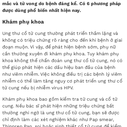
mắc và tử vong do bệnh đáng kể. Có 6 phương pháp
được dùng phổ biến nhất hiện nay.
Khám phụ khoa
Ung thư cổ tử cung thường phát triển thầm lặng và
không có triệu chứng rõ ràng cho đến khi bệnh ở giai
đoạn muộn. Vì vậy, để phát hiện bệnh sớm, phụ nữ
cần thường xuyên đi khám phụ khoa. Tuy khám phụ
khoa không thể chẩn đoán ung thư cổ tử cung, nó có
thể giúp phát hiện các dấu hiệu ban đầu của bệnh
như viêm nhiễm. Việc không điều trị các bệnh lý viêm
nhiễm có thể làm tăng nguy cơ phát triển ung thư cổ
tử cung nếu bị nhiễm virus HPV.
Khám phụ khoa bao gồm kiểm tra tử cung và cổ tử
cung. Nếu bác sĩ phát hiện những triệu chứng bất
thường nghi ngờ là ung thư cổ tử cung, bạn sẽ được
chỉ định làm các xét nghiệm khác như Pap smear,
Thinprep Pap, soi hoặc sinh thiết cổ tử cung để kiểm