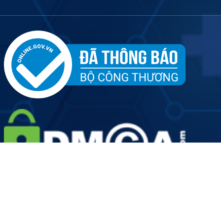
Tên đơn vị: Công ty Cổ phần Dịch vụ Y tế Việt Nhật - Chi
nhánh Hà Nội
Người đại diện doanh nghiệp: Ông Hoàng Văn Kiên
Giấy phép hoạt động số: 2889/HNO-GPHĐ do Sở Y Tế Thành
phố Hà Nội cấp ngày 19/08/2022
Mã số doanh nghiệp: 0109906924-001 do Sở Kế hoạch và
Đầu tư Thành phố Hà Nội cấp lần đầu ngày 12 tháng 05 năm