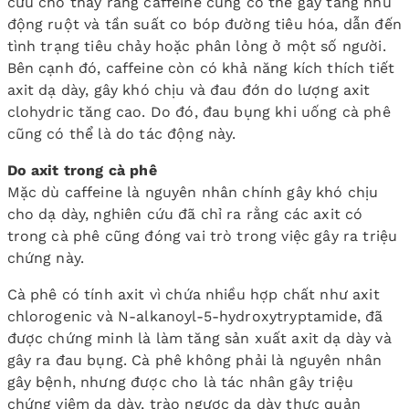
cứu cho thấy rằng caffeine cũng có thể gây tăng nhu
động ruột và tần suất co bóp đường tiêu hóa, dẫn đến
tình trạng tiêu chảy hoặc phân lỏng ở một số người.
Bên cạnh đó, caffeine còn có khả năng kích thích tiết
axit dạ dày, gây khó chịu và đau đớn do lượng axit
clohydric tăng cao. Do đó, đau bụng khi uống cà phê
cũng có thể là do tác động này.
Do axit trong cà phê
Mặc dù caffeine là nguyên nhân chính gây khó chịu
cho dạ dày, nghiên cứu đã chỉ ra rằng các axit có
trong cà phê cũng đóng vai trò trong việc gây ra triệu
chứng này.
Cà phê có tính axit vì chứa nhiều hợp chất như axit
chlorogenic và N-alkanoyl-5-hydroxytryptamide, đã
được chứng minh là làm tăng sản xuất axit dạ dày và
gây ra đau bụng. Cà phê không phải là nguyên nhân
gây bệnh, nhưng được cho là tác nhân gây triệu
chứng viêm dạ dày, trào ngược dạ dày thực quản