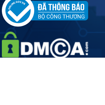
Tên đơn vị: Công ty Cổ phần Dịch vụ Y tế Việt Nhật - Chi
nhánh Hà Nội
Người đại diện doanh nghiệp: Ông Hoàng Văn Kiên
Giấy phép hoạt động số: 2889/HNO-GPHĐ do Sở Y Tế Thành
phố Hà Nội cấp ngày 19/08/2022
Mã số doanh nghiệp: 0109906924-001 do Sở Kế hoạch và
Đầu tư Thành phố Hà Nội cấp lần đầu ngày 12 tháng 05 năm
2022
Các thông tin trên website chỉ dành cho mục đích tham