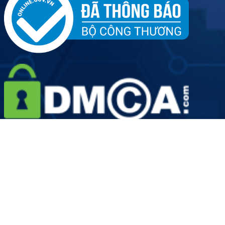
Tên đơn vị: Công ty Cổ phần Dịch vụ Y tế Việt Nhật - Chi
nhánh Hà Nội
Người đại diện doanh nghiệp: Ông Hoàng Văn Kiên
Giấy phép hoạt động số: 2889/HNO-GPHĐ do Sở Y Tế Thành
phố Hà Nội cấp ngày 19/08/2022
Mã số doanh nghiệp: 0109906924-001 do Sở Kế hoạch và
Đầu tư Thành phố Hà Nội cấp lần đầu ngày 12 tháng 05 năm
2022
Các thông tin trên website chỉ dành cho mục đích tham