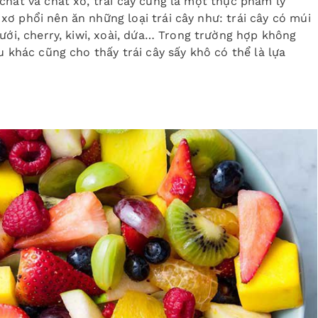
chất và chất xơ, trái cây cũng là một thực phẩm lý
ơ phổi nên ăn những loại trái cây như: trái cây có múi
ưới, cherry, kiwi, xoài, dứa… Trong trường hợp không
u khác cũng cho thấy trái cây sấy khô có thể là lựa