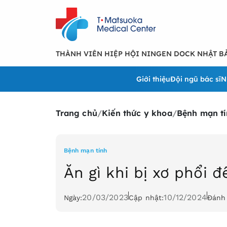
THÀNH VIÊN HIỆP HỘI NINGEN DOCK NHẬT B
Giới thiệu
Đội ngũ bác sĩ
N
Trang chủ
/
Kiến thức y khoa
/
Bệnh mạn tí
Bệnh mạn tính
Ăn gì khi bị xơ phổi đ
20/03/2023
10/12/2024
Ngày:
Cập nhật:
Đánh 