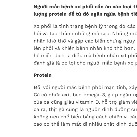
Người mắc bệnh xơ phổi cần ăn các loại t
lượng protein để từ đó ngăn ngừa bệnh tiế
Xơ phổi là tình trạng bệnh lý trong đó các
hồi và tạo thành những mô sẹo. Những mô 
nhân khó thở và gặp các biến chứng nguy 
lên phổi và khiến bệnh nhân khó thở hơn. 
hệ miễn dịch là điều mà bệnh nhân xơ phổ
đánh giá là có lợi cho người mắc bệnh xơ 
Protein
Đối với người mắc bệnh phổi mạn tính, xây
Cá có chứa axit béo omega-3, giúp ngăn ng
của cá cũng giàu vitamin D, hỗ trợ giảm v
cá ra, thịt gà cũng là nguồn dinh dưỡng cu
không nên chế biến bằng cách chiên vì cá
cao có thể làm mất đi nhiều chất dinh dưỡ