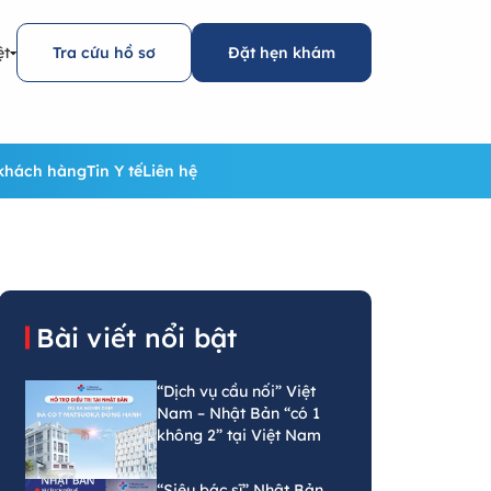
ệt
Tra cứu hồ sơ
Đặt hẹn khám
khách hàng
Tin Y tế
Liên hệ
Bài viết nổi bật
“Dịch vụ cầu nối” Việt
Nam – Nhật Bản “có 1
không 2” tại Việt Nam
“Siêu bác sĩ” Nhật Bản