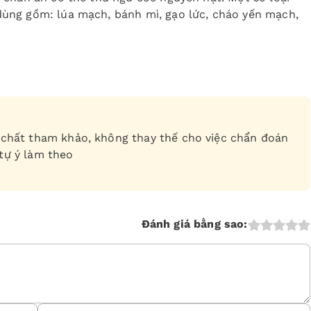
ùng gồm: lúa mạch, bánh mì, gạo lức, cháo yến mạch,
ch chất tham khảo, không thay thế cho việc chẩn đoán
 tự ý làm theo
Đánh giá bằng sao: