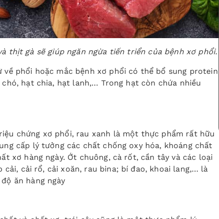
 thịt gà sẽ giúp ngăn ngừa tiến triển của bệnh xơ phổi.
ử về phổi hoặc mắc bệnh xơ phổi có thể bổ sung protein
c chó, hạt chia, hạt lanh,… Trong hạt còn chứa nhiều
riệu chứng xơ phổi, rau xanh là một thực phẩm rất hữu
cung cấp lý tưởng các chất chống oxy hóa, khoáng chất
hất xơ hàng ngày. Ớt chuông, cà rốt, cần tây và các loại
 cải, cải rổ, cải xoăn, rau bina; bí đao, khoai lang,… là
ế độ ăn hàng ngày