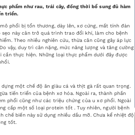
hực phẩm như rau, trái cây, đồng thời bổ sung đủ hàm
n triển.
 mô phổi bị tổn thương, dày lên, xơ cứng, mất tính đàn
sẹo này cản trở quá trình trao đổi khí, làm cho bệnh
hiểm. Theo nhiều nghiên cứu, thừa cân cũng gây áp lực
Do vậy, duy trì cân nặng, mức năng lượng và tăng cường
i cần thực hiện. Những loại thực phẩm dưới đây được
phổi.
 dựng một chế độ ăn giàu cá và thịt gà rất quan trọng.
ừa tiến triển của bệnh xơ hóa. Ngoài ra, thành phần
iêm phổi cũng như các triệu chứng của u xơ phổi. Ngoài
ng cấp một số loại protein tốt . Tuy nhiên, người bệnh
ch chế biến này sử dụng nhiều dầu mỡ. Chưa kể nhiệt độ
ng tốt.