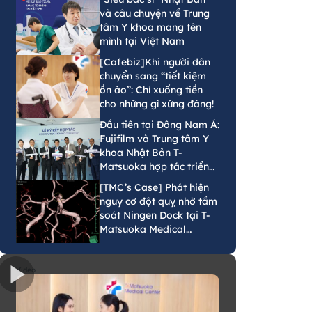
và câu chuyện về Trung
tâm Y khoa mang tên
mình tại Việt Nam
[Cafebiz]Khi người dân
chuyển sang “tiết kiệm
ồn ào”: Chỉ xuống tiền
cho những gì xứng đáng!
Đầu tiên tại Đông Nam Á:
Fujifilm và Trung tâm Y
khoa Nhật Bản T-
Matsuoka hợp tác triển
khai mô hình tầm soát
[TMC’s Case] Phát hiện
phát hiện sớm ung thư
nguy cơ đột quỵ nhờ tầm
bằng AI tại Việt Nam
soát Ningen Dock tại T-
Matsuoka Medical
Center
Video