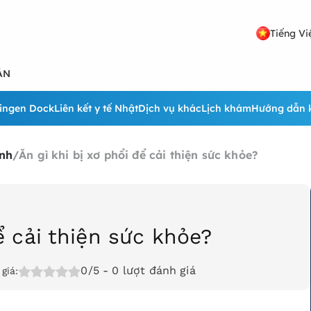
Tiếng Vi
ẢN
ingen Dock
Liên kết y tế Nhật
Dịch vụ khác
Lịch khám
Hướng dẫn 
nh
/
Ăn gì khi bị xơ phổi để cải thiện sức khỏe?
ể cải thiện sức khỏe?
0/5
- 0 lượt đánh giá
giá: