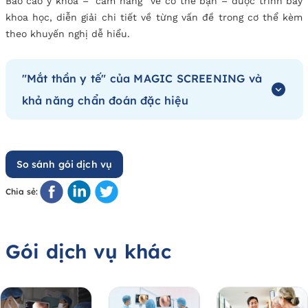
Báo cáo y khoa – “cẩm nang” về cơ thể bạn – được trình bày
khoa học, diễn giải chi tiết về từng vấn đề trong cơ thể kèm
theo khuyến nghị dễ hiểu.
"Mắt thần y tế" của MAGIC SCREENING và
khả năng chẩn đoán đặc hiệu
So sánh gói dịch vụ
Chia sẻ:
Gói dịch vụ khác