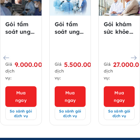
Gói tầm
Gói tầm
Gói khám
soát ung
soát ung
sức khỏe
thư đường
thư đường
định kỳ –
tiêu hóa
tiêu hóa
DIAMOND
chuẩn
chuẩn
dành cho
Nhật – Dạ
Nhật –
khách
0₫
9.000.000₫
5.500.000₫
27.000.
Giá
Giá
Giá
dày & Đại
Đại tràng
hàng từ
dịch
dịch
dịch
tràng (Có
(Có gây
50 tuổi trở
vụ:
vụ:
vụ:
gây mê)
mê)
lên
Mua
Mua
Mua
ngay
ngay
ngay
So sánh gói
So sánh gói
So sánh gói
dịch vụ
dịch vụ
dịch vụ