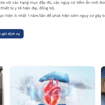
hỏe với các hạng mục đầy đủ, các nguy cơ tiềm ẩn mới đư
thiết bị y tế hiện đại, đồng bộ.
c hiện ít nhất 1 năm/lần để phát hiện sớm nguy cơ gây bệ
 gói dịch vụ