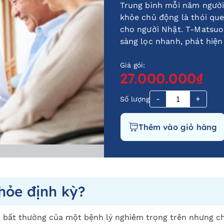
Trung bình mỗi năm người 
khỏe chủ động là thói que
cho người Nhật. T-Matsuok
sàng lọc nhanh, phát hiệ
Giá gói:
27.000.000₫
-
+
Số lượng
Thêm vào giỏ hàng
hỏe định kỳ?
u bất thường của một bệnh lý nghiêm trọng trên nhưng ch