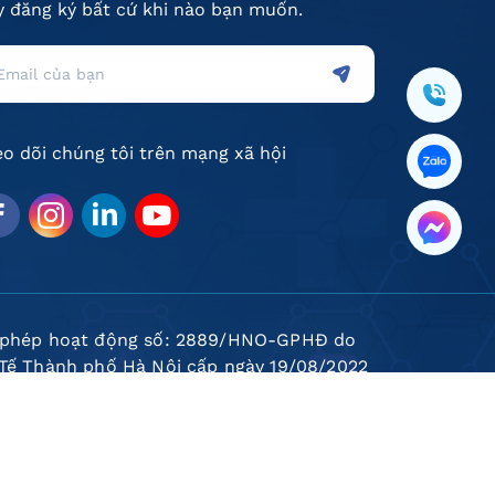
 đăng ký bất cứ khi nào bạn muốn.
o dõi chúng tôi trên mạng xã hội
 phép hoạt động số: 2889/HNO-GPHĐ do
 Tế Thành phố Hà Nội cấp ngày 19/08/2022
ố doanh nghiệp: 0109906924-001 do Sở Kế
h và Đầu tư Thành phố Hà Nội cấp lần đầu
 12 tháng 05 năm 2022