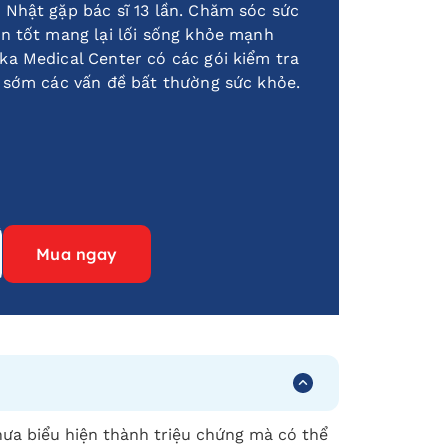
Nhật gặp bác sĩ 13 lần. Chăm sóc sức
n tốt mang lại lối sống khỏe mạnh
a Medical Center có các gói kiểm tra
n sớm các vấn đề bất thường sức khỏe.
Mua ngay
ưa biểu hiện thành triệu chứng mà có thể