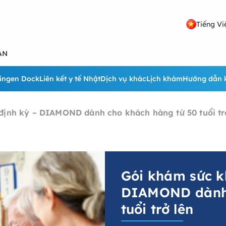
Tiếng Vi
ẢN
ingen Dock
Liên kết y tế Nhật
Dịch vụ khác
Lịch khám
Hướng dẫn 
định kỳ – DIAMOND dành cho khách hàng từ 50 tuổi tr
Gói khám sức k
DIAMOND dành 
tuổi trở lên