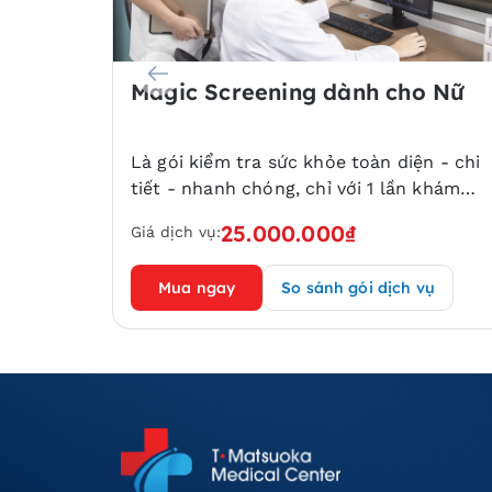
o Nam
Magic Screening dành cho Nữ
n – chi
Là gói kiểm tra sức khỏe toàn diện - chi
 khám
tiết - nhanh chóng, chỉ với 1 lần khám
 hiện
giúp khách hàng tầm soát và phát hiện
25.000.000₫
Giá dịch vụ:
 hơn
sớm nguy cơ 29 bệnh ung thư và 300 vấn
 cơ thể.
đề sức khỏe trên toàn bộ cơ thể.
vụ
Mua ngay
So sánh gói dịch vụ