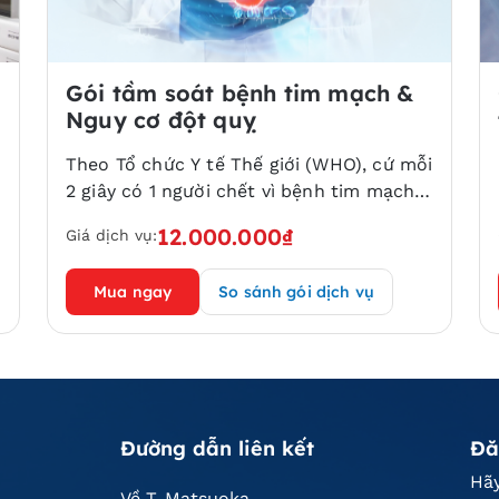
Gói tầm soát bệnh tim mạch &
Nguy cơ đột quỵ
Theo Tổ chức Y tế Thế giới (WHO), cứ mỗi
2 giây có 1 người chết vì bệnh tim mạch.
Cứ mỗi 5 giây thì có 1 trường hợp nhồi
12.000.000₫
Giá dịch vụ:
máu cơ tim và mỗi 6 giây thì có một
trường hợp đột quỵ. Tại Việt Nam, số ca
Mua ngay
So sánh gói dịch vụ
tử vong vì bệnh tim mạch chiếm 33%,
cao hơn số ca tử vong vì ung thư hàng
năm.
Đường dẫn liên kết
Đă
Hãy
Về T-Matsuoka