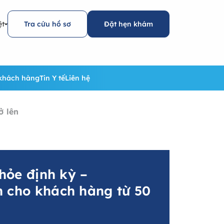
ệt
Tra cứu hồ sơ
Đặt hẹn khám
khách hàng
Tin Y tế
Liên hệ
ở lên
hỏe định kỳ –
cho khách hàng từ 50