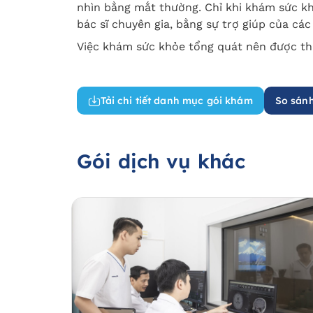
nhìn bằng mắt thường. Chỉ khi khám sức k
bác sĩ chuyên gia, bằng sự trợ giúp của các 
Việc khám sức khỏe tổng quát nên được thự
Tải chi tiết danh mục gói khám
So sánh
Gói dịch vụ khác