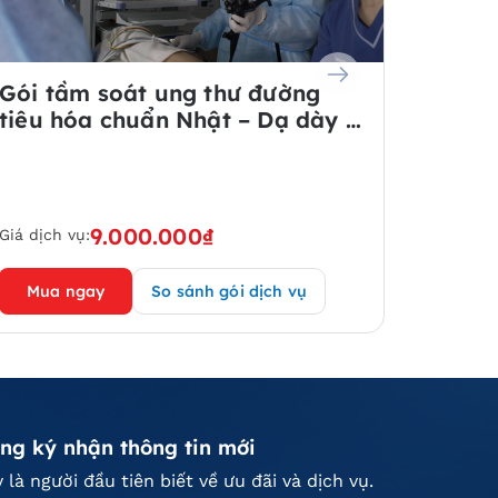
Gói tầm soát ung thư đường
Gói t
tiêu hóa chuẩn Nhật – Dạ dày &
tiêu 
Đại tràng (Có gây mê)
(Có g
9.000.000₫
Giá dịch vụ:
Giá dịch
Mua ngay
So sánh gói dịch vụ
Mua 
ng ký nhận thông tin mới
 là người đầu tiên biết về ưu đãi và dịch vụ.