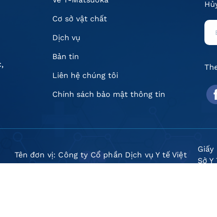
Hủy
Cơ sở vật chất
Dịch vụ
Bản tin
,
The
Liên hệ chúng tôi
Chính sách bảo mật thông tin
Giấy
Tên đơn vị: Công ty Cổ phần Dịch vụ Y tế Việt
Sở Y
Nhật - Chi nhánh Hà Nội
Mã s
Người đại diện doanh nghiệp: Ông Hoàng Văn
hoạc
Kiên
ngày