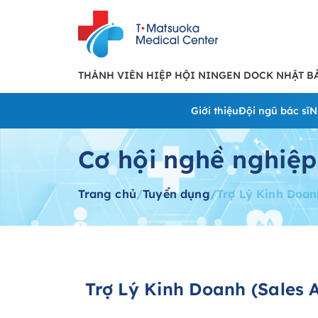
THÀNH VIÊN HIỆP HỘI NINGEN DOCK NHẬT B
Giới thiệu
Đội ngũ bác sĩ
N
Cơ hội nghề nghiệp
Trang chủ
/
Tuyển dụng
/
Trợ Lý Kinh Doan
Trợ Lý Kinh Doanh (Sales 