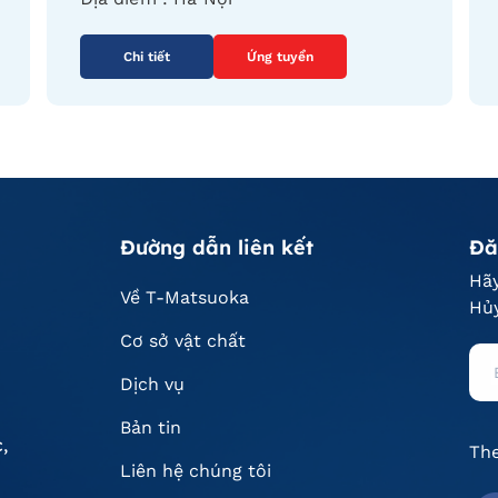
Chi tiết
Ứng tuyển
Đường dẫn liên kết
Đă
Hãy
Về T-Matsuoka
Hủy
Cơ sở vật chất
Dịch vụ
Bản tin
,
The
Liên hệ chúng tôi