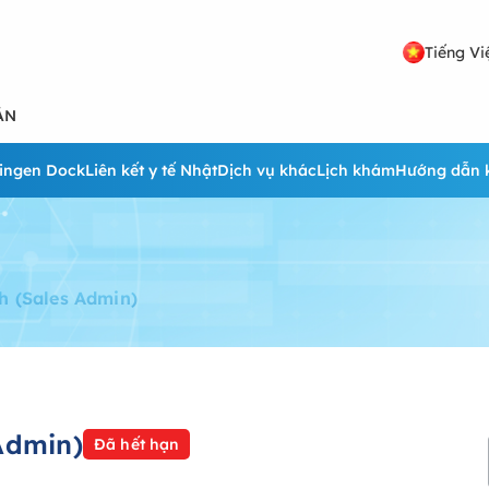
Tiếng Vi
ẢN
ingen Dock
Liên kết y tế Nhật
Dịch vụ khác
Lịch khám
Hướng dẫn 
h (Sales Admin)
Admin)
Đã hết hạn