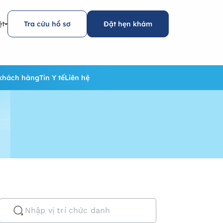
ệt
Tra cứu hồ sơ
Đặt hẹn khám
khách hàng
Tin Y tế
Liên hệ