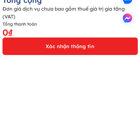
Tổng cộng
Đơn giá dịch vụ chưa bao gồm thuế giá trị gia tăng
(VAT)
Tổng thanh toán
0₫
Xác nhận thông tin
E-Mail
Info@t-matsuoka.com
Hotline
1800 888 616
Trụ sở
Tầng 5, Tòa nhà 154 phố Nguyễn Thái Học, Phường