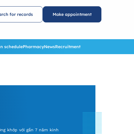
arch for records
Make appointment
n schedule
Pharmacy
News
Recruitment
ơng khớp với gần 7 năm kinh