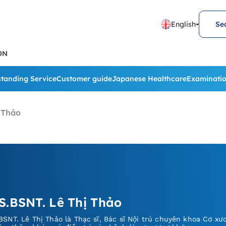
English
Se
ON
tanding Service
Customer guide
Japanese Healthcare
Examinatio
 Thảo
S.BSNT. Lê Thị Thảo
BSNT. Lê Thị Thảo là Thạc sĩ, Bác sĩ Nội trú chuyên khoa Cơ xư