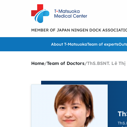
MEMBER OF JAPAN NINGEN DOCK ASSOCIATI
About T-Matsuoka
Team of experts
Outs
Home
/
Team of Doctors
/
ThS.BSNT. Lê Thị
Th
ThS.