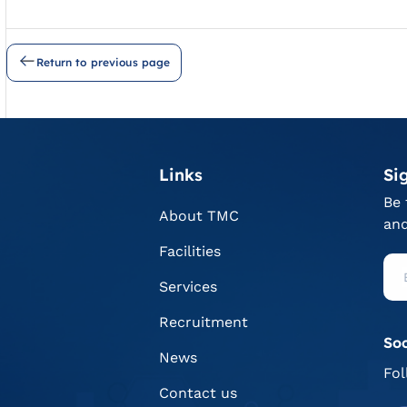
Return to previous page
Links
Si
Be 
About TMC
and
Facilities
Services
Recruitment
Soc
News
Fol
Contact us